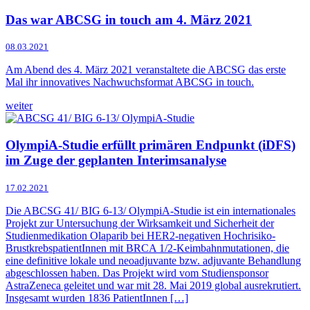
Das war ABCSG in touch am 4. März 2021
08.03.2021
Am Abend des 4. März 2021 veranstaltete die ABCSG das erste
Mal ihr innovatives Nachwuchsformat ABCSG in touch.
weiter
OlympiA-Studie erfüllt primären Endpunkt (iDFS)
im Zuge der geplanten Interimsanalyse
17.02.2021
Die ABCSG 41/ BIG 6-13/ OlympiA-Studie ist ein internationales
Projekt zur Untersuchung der Wirksamkeit und Sicherheit der
Studienmedikation Olaparib bei HER2-negativen Hochrisiko-
BrustkrebspatientInnen mit BRCA 1/2-Keimbahnmutationen, die
eine definitive lokale und neoadjuvante bzw. adjuvante Behandlung
abgeschlossen haben. Das Projekt wird vom Studiensponsor
AstraZeneca geleitet und war mit 28. Mai 2019 global ausrekrutiert.
Insgesamt wurden 1836 PatientInnen […]