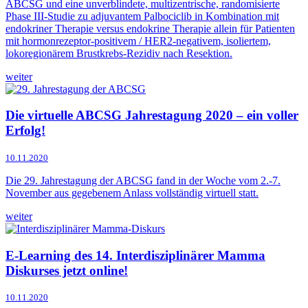
ABCSG und eine unverblindete, multizentrische, randomisierte
Phase III-Studie zu adjuvantem Palbociclib in Kombination mit
endokriner Therapie versus endokrine Therapie allein für Patienten
mit hormonrezeptor-positivem / HER2-negativem, isoliertem,
lokoregionärem Brustkrebs-Rezidiv nach Resektion.
weiter
Die virtuelle ABCSG Jahrestagung 2020 – ein voller
Erfolg!
10.11.2020
Die 29. Jahrestagung der ABCSG fand in der Woche vom 2.-7.
November aus gegebenem Anlass vollständig virtuell statt.
weiter
E-Learning des 14. Interdisziplinärer Mamma
Diskurses jetzt online!
10.11.2020