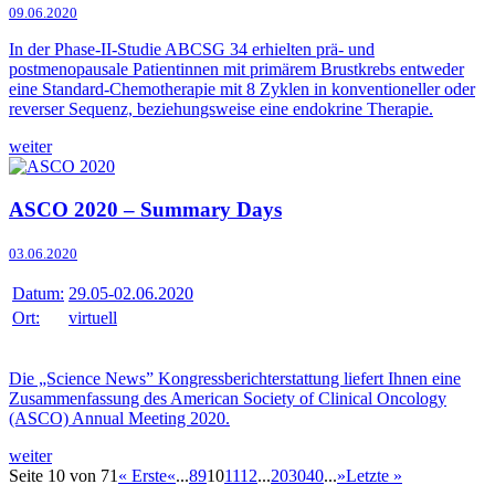
09.06.2020
In der Phase-II-Studie ABCSG 34 erhielten prä- und
postmenopausale Patientinnen mit primärem Brustkrebs entweder
eine Standard-Chemotherapie mit 8 Zyklen in konventioneller oder
reverser Sequenz, beziehungsweise eine endokrine Therapie.
weiter
ASCO 2020 – Summary Days
03.06.2020
Datum:
29.05-02.06.2020
Ort:
virtuell
Die „Science News” Kongressberichterstattung liefert Ihnen eine
Zusammenfassung des American Society of Clinical Oncology
(ASCO) Annual Meeting 2020.
weiter
Seite 10 von 71
« Erste
«
...
8
9
10
11
12
...
20
30
40
...
»
Letzte »