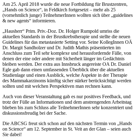
Am 25. April 2018 wurde die neue Fortbildung für Brustzentren,
„Hands on Science“, in Feldkirch fortgesetzt – mehr als 25
(vornehmlich junge) TeilnehmerInnen wollten sich über „guidelines
& new agents“ informieren.
„Hausherr“ Prim. Priv.-Doz. Dr. Holger Rumpold umriss die
aktuellen Standards in der Brustkrebstherapie und stellte die neuen
Guidelines für das metastasierte Setting vor. Seine KollegInnen OÄ
Dr. Margit Sandholzer und Dr. Judith Mathis präsentierten im
Anschluss zum Teil sehr komplexe und herausfordernde Fälle, von
denen der eine oder andere mit Sicherheit länger im Gedächtnis
bleiben werden. Der extra aus Innsbruck angereiste OA Dr. Daniel
Egle gab dann einen umfassenden Überblick über die aktuellen
Studienlage und einen Ausblick, welche Aspekte in der Therapie
des Mammakarzinoms künftig sicher stärker berücksichtigt werden
sollten und mit welchen Perspektiven man rechnen kann.
Auch von dieser Veranstaltung gab es nur positives Feedback, und
trotz der Fülle an Informationen und dem anstrengenden Arbeitstag
blieben bis zum Schluss alle TeilnehmerInnen sehr konzentriert und
diskussionsfreudig bei der Sache.
Die ABCSG freut sich schon auf den nächsten Termin von „Hands
on Science“ am 12. September in St. Veit an der Glan – seien auch
Sie dabei!