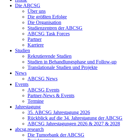
Die ABCSG
Über uns
Die größten Erfolge
Die Organisation
Studienzentren der ABCSG
ABCSG Task Forces
Partner
Karriere
Studien
Rekrutierende Studien
Studien in Behandlungsphase und Follow-up
Translationale Studien und Projekte
News
ABCSG News
Events
ABCSG Events
Partner-News & Events
Termine
Jahrestagung
35. ABCSG Jahrestagung 2026
Rückblick auf die 34. Jahrestagung der ABCSG
ABCSG Jahrestagungen 2026 & 2027 & 2028
abcsg.research
Die Tumorbank der ABCSG