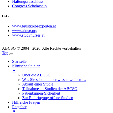
Haftungsausschluss
Congress Scholarship
Links
www.brustkrebsexperten.at
www.abcsg.org
www.studynurses.at
ABCSG © 2004 - 2026, Alle Rechte vorbehalten
Top
Startseite
Klinische Studien
▼
Über die ABCSG
Was Sie schon immer wissen wollten …
Ablauf einer Studie
Teilnahme an Studien der ABCSG
Patient:innen-Sicherheit
Zur Einbringung offene Studien
Hilfreiche Fragen
Ratgeber
▼