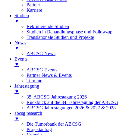
Partner
Karriere
Studien
▼
Rekrutierende Studien
Studien in Behandlungsphase und Follow-up
Translationale Studien und Projekte
News
▼
ABCSG News
Events
▼
ABCSG Events
Partner-News & Events
Termine
Jahrestagung
▼
35. ABCSG Jahrestagung 2026
Rückblick auf die 34. Jahrestagung der ABCSG
ABCSG Jahrestagungen 2026 & 2027 & 2028
abcsg.research
▼
Die Tumorbank der ABCSG
Projektantrag
Kontakt