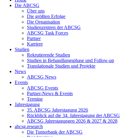
Die ABCSG
Über uns
Die größten Erfolge
Die Organisation
Studienzentren der ABCSG
ABCSG Task Forces
Partner
Karriere
Studien
Rekrutierende Studien
Studien in Behandlungsphase und Follow-up
Translationale Studien und Projekte
News
ABCSG News
Events
ABCSG Events
Partner-News & Events
Termine
Jahrestagung
35. ABCSG Jahrestagung 2026
Rückblick auf die 34. Jahrestagung der ABCSG
ABCSG Jahrestagungen 2026 & 2027 & 2028
abcsg.research
Die Tumorbank der ABCSG