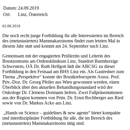
Datum:
24.09.2019
Ort:
Linz, Österreich
02.08.2019
Die noch recht junge Fortbildung für alle Interessierten im Bereich
des (metastasierten) Mammakarzinoms findet zum letzten Mal in
diesem Jahr statt und kommt am 24. September nach Linz.
Gemeinsam mit der engagierten Prüfärztin und Leiterin des
Brustzentrums am Ordensklinikum Linz, Standort Barmherzige
Schwestern, OÄ Dr. Ruth Helfgott lädt die ABCSG zu dieser
Fortbildung in den Festsaal am BHS Linz ein. Als Gastredner zum
Thema „Perspektive“ konnte der Brustkrebsexperte Assoz. Prof.
Priv.-Doz. Dr. Georg Pfeiler aus Wien gewonnen werden, einen
Überblick über den aktuellen Behandlungsstandard wird der
Onkologe Dr. Clemens Dormann liefern. Zwei Fallpräsentationen
aus der Region kommen von Prim. Dr. Ernst Rechberger aus Ried
sowie von Dr. Markus Acko aus Linz.
„Hands on Science – guidelines & new agents“ bietet kompakte
und interdisziplinäre Fortbildung für alle, die im Bereich des
(metastasierten) Mammakarzinoms tätig sind.