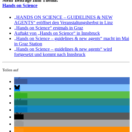
Mehr Beiträge zum Thema:
Hands on Science
„HANDS ON SCIENCE – GUIDELINES & NEW
AGENTS“ eröffnet den Veranstaltungsherbst in Linz
„Hands on Science“ erstmals in Graz
Auftakt von „Hands on Science“ in Innsbruck
„Hands on Science – guidelines & new agents“ macht im Mai
in Graz Station
„Hands on Science – guidelines & new agents“ wird
fortgesetzt und kommt nach Innsbruck
Teilen auf