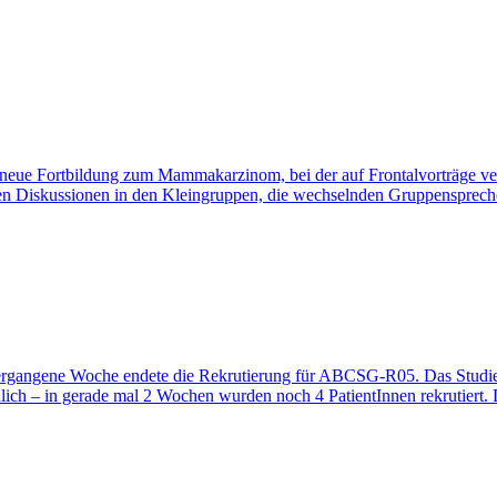
neue Fortbildung zum Mammakarzinom, bei der auf Frontalvorträge verzi
den Diskussionen in den Kleingruppen, die wechselnden Gruppenspreche
ergangene Woche endete die Rekrutierung für ABCSG-R05. Das Studien
aunlich – in gerade mal 2 Wochen wurden noch 4 PatientInnen rekrutier