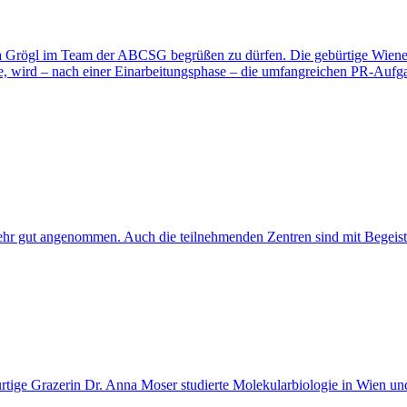
na Grögl im Team der ABCSG begrüßen zu dürfen. Die gebürtige Wieneri
e, wird – nach einer Einarbeitungsphase – die umfangreichen PR-Aufga
ehr gut angenommen. Auch die teilnehmenden Zentren sind mit Begeister
tige Grazerin Dr. Anna Moser studierte Molekularbiologie in Wien und