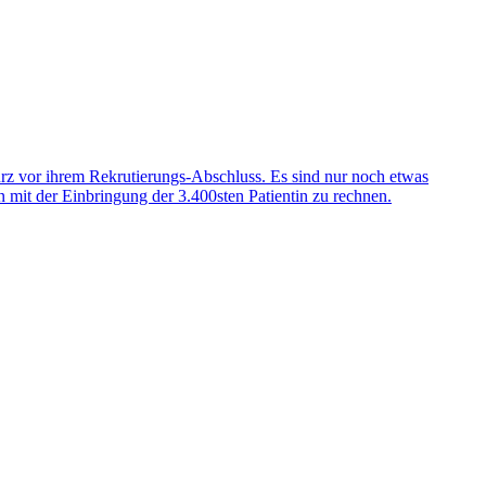
z vor ihrem Rekrutierungs-Abschluss. Es sind nur noch etwas
n mit der Einbringung der 3.400sten Patientin zu rechnen.