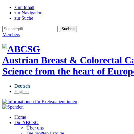
zum Inhalt
zur Navigation
zur Suche
Members
Austrian Breast & Colorectal 
Science from the heart of Europ
Deutsch
English
Home
Die ABCSG
Über uns
Die größten Erfolge