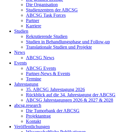
Die Organisation
Studienzentren der ABCSG
ABCSG Task Forces
Partner
Karriere
Studien
Rekrutierende Studien
Studien in Behandlungsphase und Follow-up
Translationale Studien und Projekte
News
ABCSG News
Events
ABCSG Events
Partner-News & Events
Termine
Jahrestagung
35. ABCSG Jahrestagung 2026
Rückblick auf die 34. Jahrestagung der ABCSG
ABCSG Jahrestagungen 2026 & 2027 & 2028
abcsg.research
Die Tumorbank der ABCSG
Projektantrag
Kontakt
Veröffentlichungen
Wissenschaftliche Publikationen