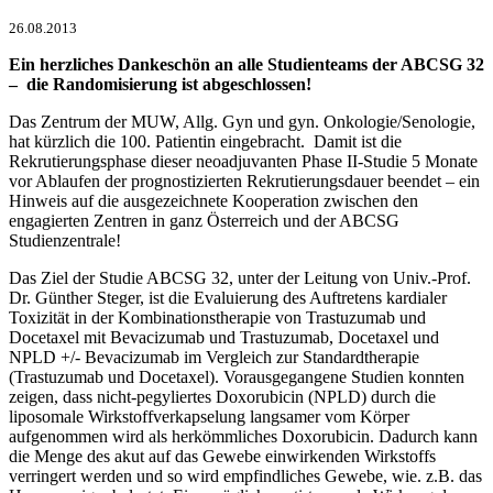
26.08.2013
Ein herzliches Dankeschön an alle Studienteams der ABCSG 32
– die Randomisierung ist abgeschlossen!
Das Zentrum der MUW, Allg. Gyn und gyn. Onkologie/Senologie,
hat kürzlich die 100. Patientin eingebracht. Damit ist die
Rekrutierungsphase dieser neoadjuvanten Phase II-Studie 5 Monate
vor Ablaufen der prognostizierten Rekrutierungsdauer beendet – ein
Hinweis auf die ausgezeichnete Kooperation zwischen den
engagierten Zentren in ganz Österreich und der ABCSG
Studienzentrale!
Das Ziel der Studie ABCSG 32, unter der Leitung von Univ.-Prof.
Dr. Günther Steger, ist die Evaluierung des Auftretens kardialer
Toxizität in der Kombinationstherapie von Trastuzumab und
Docetaxel mit Bevacizumab und Trastuzumab, Docetaxel und
NPLD +/- Bevacizumab im Vergleich zur Standardtherapie
(Trastuzumab und Docetaxel). Vorausgegangene Studien konnten
zeigen, dass nicht-pegyliertes Doxorubicin (NPLD) durch die
liposomale Wirkstoffverkapselung langsamer vom Körper
aufgenommen wird als herkömmliches Doxorubicin. Dadurch kann
die Menge des akut auf das Gewebe einwirkenden Wirkstoffs
verringert werden und so wird empfindliches Gewebe, wie. z.B. das