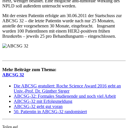
Herz, weniger belastet. Eine mögliche anti-tumorale Wirkung des
NPLD soll außerdem untersucht werden.
Mit der ersten Patientin erfolgte am 30.06.2011 der Startschuss zur
ABCSG 32 – die letzte Patientin wurde nach nur 25 Monaten,
anstelle der vorgesehenen 30 Monate, eingebracht. Insgesamt
wurden 100 PatientInnen mit einem HER2-positiven frühen
Brustkrebs – jeweils 25 pro Behandlungsarm – eingeschlossen.
Mehr Beiträge zum Thema:
ABCSG 32
Die ABCSG gratuliert: Roche Science Award 2016 geht an
Univ.-Prof. Dr. Günther Steger
ABCSG-32: Formales Studienende und noch viel Arbeit
ABCSG-32 mit Erfolgsmeldung
ABCSG-32 geht gut voran
50. Patientin in ABCSG-32 randomisiert
Teilen auf