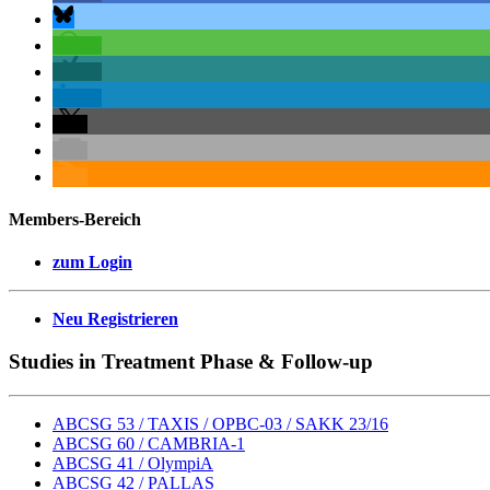
Members-Bereich
zum Login
Neu Registrieren
Studies in Treatment Phase & Follow-up
ABCSG 53 / TAXIS / OPBC-03 / SAKK 23/16
ABCSG 60 / CAMBRIA-1
ABCSG 41 / OlympiA
ABCSG 42 / PALLAS