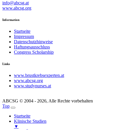
info@abcsg.at
www.abcsg.org
Information
Startseite
Impressum
Datenschutzhinweise
Haftungsausschluss
Congress Scholarship
Links
www.brustkrebsexperten.at
www.abcsg.org
www.studynurses.at
ABCSG © 2004 - 2026, Alle Rechte vorbehalten
Top
Startseite
Klinische Studien
▼