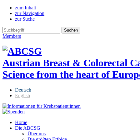
zum Inhalt
zur Navigation
zur Suche
Members
Austrian Breast & Colorectal 
Science from the heart of Europ
Deutsch
English
Home
Die ABCSG
Über uns
Die größten Erfolge