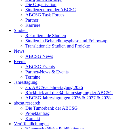
Die Organisation
Studienzentren der ABCSG
ABCSG Task Forces
Partner
Karriere
Studien
Rekrutierende Studien
Studien in Behandlungsphase und Follow-up
Translationale Studien und Projekte
News
ABCSG News
Events
ABCSG Events
Partner-News & Events
Termine
Jahrestagung
35. ABCSG Jahrestagung 2026
Rückblick auf die 34. Jahrestagung der ABCSG
ABCSG Jahrestagungen 2026 & 2027 & 2028
abcsg.research
Die Tumorbank der ABCSG
Projektantrag
Kontakt
Veröffentlichungen
Wissenschaftliche Publikationen