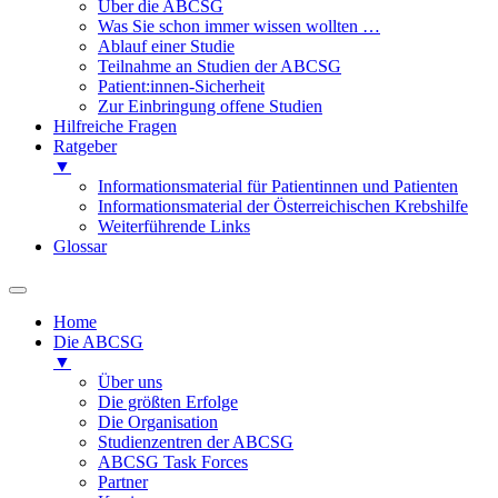
Über die ABCSG
Was Sie schon immer wissen wollten …
Ablauf einer Studie
Teilnahme an Studien der ABCSG
Patient:innen-Sicherheit
Zur Einbringung offene Studien
Hilfreiche Fragen
Ratgeber
▼
Informationsmaterial für Patientinnen und Patienten
Informationsmaterial der Österreichischen Krebshilfe
Weiterführende Links
Glossar
Home
Die ABCSG
▼
Über uns
Die größten Erfolge
Die Organisation
Studienzentren der ABCSG
ABCSG Task Forces
Partner