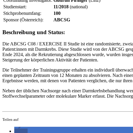
Coordinating Investigator:
Gudrun Piringer
(Linz)
Studienstart:
11/2018
(national)
Stichprobenumfang:
100
Sponsor (Österreich):
ABCSG
Beschreibung und Status:
Die ABCSG C08 / EXERCISE II Studie ist eine randomisierte, zweiar
Patient:innen mit Darmkrebs. Diese Studie wird von der ABCSG gespon
Ende 2024, als die Rekrutierung abgeschlossen wurde, wurden insgesam
Steigerung der körperlichen Aktivität der Patienten.
Die Teilnehmer der Trainingsgruppe erhalten ein individuell überwac
einen geplanten Zeitraum von 12 Monaten zu absolvieren. Nach einer
Ergebnisse werden, mit denen von Patienten verglichen, die nur ihren
Neben der üblichen Nachsorge nach einer Darmkrebsbehandlung werden 
Stoffwechselparameter oder molekulare Marker erfasst. Die Nachsor
Teilen auf