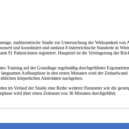
mige, multizentrische Studie zur Untersuchung der Wirksamkeit von A
sert und koordiniert und umfasst 8 österreichische Standorte in Wien,
t 91 Patient:innen registriert. Hauptziel ist die Verringerung der Rüc
htes Training auf der Grundlage regelmäßig durchgeführter Ergometrie
 langsamen Aufbauphase in den ersten Monaten wird der Zeitaufwand f
 üblichen körperlichen Aktivitäten nachgehen.
im Verlauf der Studie eine Reihe weiterer Parameter wie die gesteiger
gephase wird über einen Zeitraum von 36 Monaten durchgeführt.