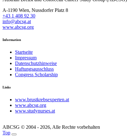
A-1190 Wien, Nussdorfer Platz 8
+43 1 408 92 30
info@abcsg.at
www.abcsg.org
Information
Startseite
Impressum
Datenschutzhinweise
Haftungsausschluss
Congress Scholarship
Links
www.brustkrebsexperten.at
www.abcsg.org
www.studynurses.at
ABCSG © 2004 - 2026, Alle Rechte vorbehalten
Top