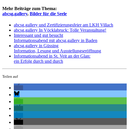
Mehr Beiträge zum Thema:
abcsg.gallery
,
Bilder für die Seele
abcsg.gallery und Zertifizierungsfeier am LKH Villach
abcsg.gallery In Vöcklabruck: Tolle Veranstaltung!
Interessant und gut besucht
Informationsabend mit abcsg.gallery in Baden
abcsg.gallery in Güssing
Information, Lesung und Ausstellungseröffnung
Informationsabend in St. Veit an der Glan:
ein Erfolg durch und durch
Teilen auf