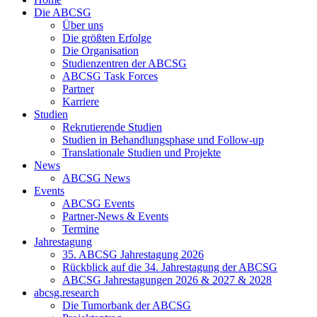
Die ABCSG
Über uns
Die größten Erfolge
Die Organisation
Studienzentren der ABCSG
ABCSG Task Forces
Partner
Karriere
Studien
Rekrutierende Studien
Studien in Behandlungsphase und Follow-up
Translationale Studien und Projekte
News
ABCSG News
Events
ABCSG Events
Partner-News & Events
Termine
Jahrestagung
35. ABCSG Jahrestagung 2026
Rückblick auf die 34. Jahrestagung der ABCSG
ABCSG Jahrestagungen 2026 & 2027 & 2028
abcsg.research
Die Tumorbank der ABCSG