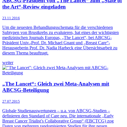
ABCSG-Präsident von „The Lancet“ zum „State of
the Art“-Review eingeladen
23.11.2016
Um die neuesten Behandlungsschemata für die verschiedenen
Subtypen von Brustkrebs zu evaluieren, hat eines der wichtigsten
medizinischen Journals Europas, „The Lancet“, bei ABCSG-
Präsident Univ.-Prof. Dr. Michael Gnant und „Breast Care“-
Herausgeberin Prof. Dr. Nadia Harbeck eine Übersichtsarbeit zu
diesem Thema beauftragt.
weiter
„The Lancet“: Gleich zwei Meta-Analysen mit
ABCSG-Beteiligung
27.07.2015
Globale Studienauswertungen – u.a. von ABCSG-Studien –
definieren den Standard of Care neu. Die internationale „Early
Breast Cancer Trialist’s Collaborative Group“ (EBCTCG) zog
Daten von mehreren randomisierten Studien für ihre neuen