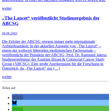
weiter
„The Lancet“ veröffentlicht Studienergebnis der
ABCSG
08.08.2005
Die Erfolge der ABCSG erregen immer mehr internationale
Aufmerksamkeit: In der aktuellen Ausgabe von „The Lancet“ –
einem der weltweit führenden medizinischen Fachjournale –
veröffentlicht der Präsident der ABCSG, Prof. Dr. Raimund Jakesz,
Studienergebnisse der Austrian Breast & Colorectal Cancer Study
Group (ABCSG). Eine große Anerkennung für die Forschung in
Österreich, da „The Lancet“ nur […]
weiter
Teilen auf