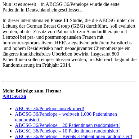
Nun ist es soweit – in ABCSG-36/Penelope wurde die erste
Patientin in Deutschland eingeschlossen.
In dieser internationalen Phase-III-Studie, die die ABCSG unter der
Leitung der German Breast Group (GBG) durchführt, soll evaluiert
werden, ob der Zusatz von Palbociclib zur Standardtherapie mit
Letrozol bei prä- und postmenopausalen Frauen mit
hormonrezeptorpositivem, HER2-negativem primärem Brustkrebs
und hohem Rezidivrisiko nach neoadjuvanter Chemotherapie ein
längeres krankheitsfreies Überleben bewirkt. Insgesamt 800
PatientInnen sollen eingeschlossen werden, in Österreich beginnt die
Randomisierung im Frühjahr 2014.
Mehr Beiträge zum Thema:
ABCSG 36
ABCSG 36/Penelope ausrekrutiert!
ABCSG 36/Penelope – weltweit 1.000 Patientinnen
randomisiert!
ABCSG 36/Penelope – 20 Patientinnen randomisiert!
ABCSG 36/Penelope – 10 Patientinnen randomisiert!
ABCSG 36/Penelope – Bereits 3 Patientinnen randomisiert!