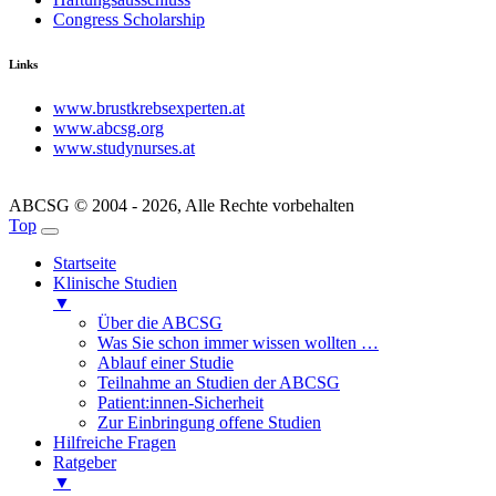
Congress Scholarship
Links
www.brustkrebsexperten.at
www.abcsg.org
www.studynurses.at
ABCSG © 2004 - 2026, Alle Rechte vorbehalten
Top
Startseite
Klinische Studien
▼
Über die ABCSG
Was Sie schon immer wissen wollten …
Ablauf einer Studie
Teilnahme an Studien der ABCSG
Patient:innen-Sicherheit
Zur Einbringung offene Studien
Hilfreiche Fragen
Ratgeber
▼