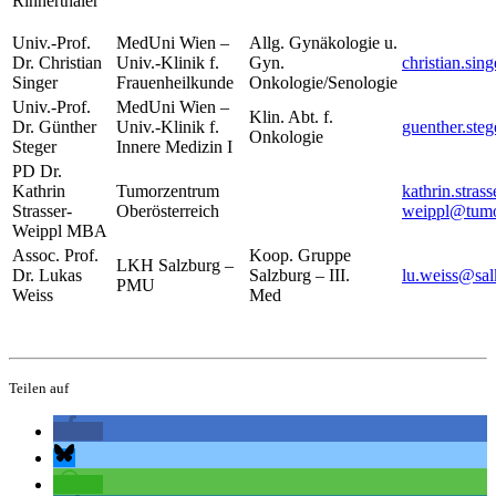
Rinnerthaler
Univ.-Prof.
MedUni Wien –
Allg. Gynäkologie u.
Dr. Christian
Univ.-Klinik f.
Gyn.
christian.si
Singer
Frauenheilkunde
Onkologie/Senologie
Univ.-Prof.
MedUni Wien –
Klin. Abt. f.
Dr. Günther
Univ.-Klinik f.
guenther.ste
Onkologie
Steger
Innere Medizin I
PD Dr.
Kathrin
Tumorzentrum
kathrin.strass
Strasser-
Oberösterreich
weippl@tumo
Weippl MBA
Assoc. Prof.
Koop. Gruppe
LKH Salzburg –
Dr. Lukas
Salzburg – III.
lu.weiss@sal
PMU
Weiss
Med
Teilen auf