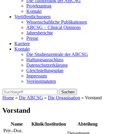
Die Tumorbank der ABCSG
Projektantrag
Kontakt
Veröffentlichungen
Wissenschaftliche Publikationen
ABCSG – Clinical Opinions
Jahresberichte
Presse
Karriere
Kontakt
Die Studienzentrale der ABCSG
Haftungsausschluss
Datenschutzerklärung
Gleichstellungsplan
Impressum
Vereinststatuten
Home
»
Die ABCSG
»
Die Organisation
» Vorstand
Vorstand
Name
Klinik/Institution
Abteilung
Priv.-Doz.
Department