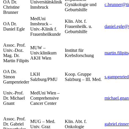
OÄ Dr.
Universitätsklinik
Gynäkologie und
c.brunner@tir
Christine
Innsbruck
Geburtshilfe
Brunner
MedUni
Klin. Abt. f.
OA Dr.
Innsbruck –
Frauenheilk. u.
daniel.egle@t
Daniel Egle
Univ.-Klinik f.
Geburtshilfe
Frauenheilkunde
Assoc. Prof.
MUW –
Univ.-Doz.
Institut für
Univ.klinikum
martin.filipi
Mag. Dr.
Krebsforschung
AKH Wien
Martin Filipits
OA Dr.
LKH
Koop. Gruppe
Simon
s.gampenried
Salzburg/PMU
Salzburg – III. Med.
Gampenrieder
Univ.-Prof.
MedUni Wien –
Dr. Michael
Comprehensive
michael.gna
Gnant
Cancer Center
Assoc. Prof.
MUG – Med.
Klin. Abt. f.
Dr. Gabriel
gabriel.rinn
Univ. Graz
Onkologie