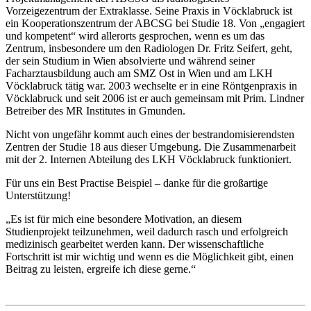
Vorzeigezentrum der Extraklasse.
Seine Praxis in Vöcklabruck ist
ein Kooperationszentrum der ABCSG bei Studie 18. Von „engagiert
und kompetent“ wird allerorts gesprochen, wenn es um das
Zentrum, insbesondere um den Radiologen Dr. Fritz Seifert, geht,
der sein Studium in Wien absolvierte und während seiner
Facharztausbildung auch am SMZ Ost in Wien und am LKH
Vöcklabruck tätig war. 2003 wechselte er in eine Röntgenpraxis in
Vöcklabruck und seit 2006 ist er auch gemeinsam mit Prim. Lindner
Betreiber des MR Institutes in Gmunden.
Nicht von ungefähr kommt auch eines der bestrandomisierendsten
Zentren der Studie 18 aus dieser Umgebung. Die Zusammenarbeit
mit der 2. Internen Abteilung des LKH Vöcklabruck funktioniert.
Für uns ein Best Practise Beispiel – danke für die großartige
Unterstützung!
„Es ist für mich eine besondere Motivation, an diesem
Studienprojekt teilzunehmen, weil dadurch rasch und erfolgreich
medizinisch gearbeitet werden kann. Der wissenschaftliche
Fortschritt ist mir wichtig und wenn es die Möglichkeit gibt, einen
Beitrag zu leisten, ergreife ich diese gerne.“