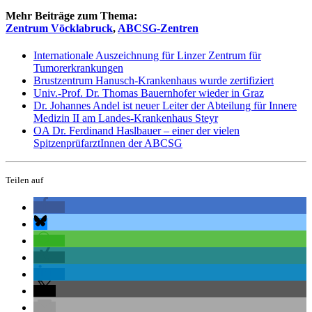
Mehr Beiträge zum Thema:
Zentrum Vöcklabruck
,
ABCSG-Zentren
Internationale Auszeichnung für Linzer Zentrum für
Tumorerkrankungen
Brustzentrum Hanusch-Krankenhaus wurde zertifiziert
Univ.-Prof. Dr. Thomas Bauernhofer wieder in Graz
Dr. Johannes Andel ist neuer Leiter der Abteilung für Innere
Medizin II am Landes-Krankenhaus Steyr
OA Dr. Ferdinand Haslbauer – einer der vielen
SpitzenprüfarztInnen der ABCSG
Teilen auf