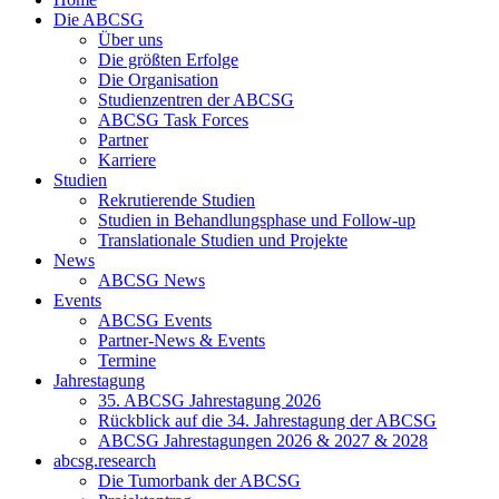
Die ABCSG
Über uns
Die größten Erfolge
Die Organisation
Studienzentren der ABCSG
ABCSG Task Forces
Partner
Karriere
Studien
Rekrutierende Studien
Studien in Behandlungsphase und Follow-up
Translationale Studien und Projekte
News
ABCSG News
Events
ABCSG Events
Partner-News & Events
Termine
Jahrestagung
35. ABCSG Jahrestagung 2026
Rückblick auf die 34. Jahrestagung der ABCSG
ABCSG Jahrestagungen 2026 & 2027 & 2028
abcsg.research
Die Tumorbank der ABCSG