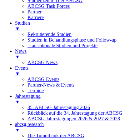
Studienzentren der ABCSG
ABCSG Task Forces
Partner
Karriere
Studien
▼
Rekrutierende Studien
Studien in Behandlungsphase und Follow-up
Translationale Studien und Projekte
News
▼
ABCSG News
Events
▼
ABCSG Events
Partner-News & Events
Termine
Jahrestagung
▼
35. ABCSG Jahrestagung 2026
Rückblick auf die 34. Jahrestagung der ABCSG
ABCSG Jahrestagungen 2026 & 2027 & 2028
abcsg.research
▼
Die Tumorbank der ABCSG