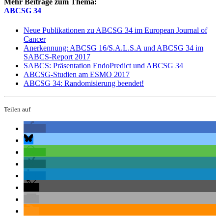
Mehr Beiträge zum Thema:
ABCSG 34
Neue Publikationen zu ABCSG 34 im European Journal of
Cancer
Anerkennung: ABCSG 16/S.A.L.S.A und ABCSG 34 im
SABCS-Report 2017
SABCS: Präsentation EndoPredict und ABCSG 34
ABCSG-Studien am ESMO 2017
ABCSG 34: Randomisierung beendet!
Teilen auf