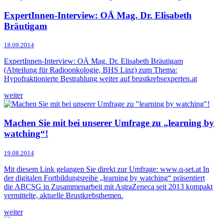
ExpertInnen-Interview: OÄ Mag. Dr. Elisabeth
Bräutigam
18.09.2014
ExpertInnen-Interview: OÄ Mag. Dr. Elisabeth Bräutigam
(Abteilung für Radioonkologie, BHS Linz) zum Thema:
Hypofraktionierte Bestrahlung weiter auf brustkrebsexperten.at
weiter
Machen Sie mit bei unserer Umfrage zu „learning by
watching“!
19.08.2014
Mit diesem Link gelangen Sie direkt zur Umfrage: www.q-set.at In
der digitalen Fortbildungsreihe „learning by watching“ präsentiert
die ABCSG in Zusammenarbeit mit AstraZeneca seit 2013 kompakt
vermittelte, aktuelle Brustkrebsthemen.
weiter