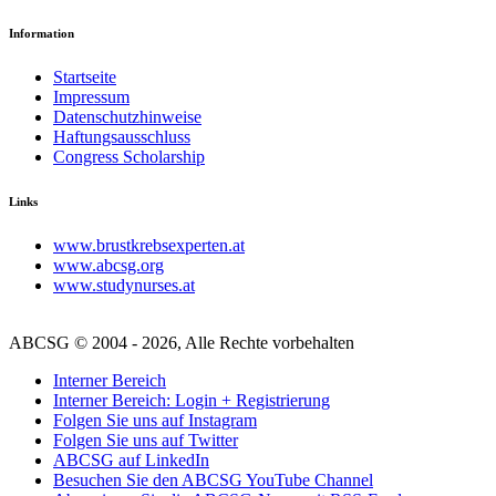
Information
Startseite
Impressum
Datenschutzhinweise
Haftungsausschluss
Congress Scholarship
Links
www.brustkrebsexperten.at
www.abcsg.org
www.studynurses.at
ABCSG © 2004 - 2026, Alle Rechte vorbehalten
Interner Bereich
Interner Bereich: Login + Registrierung
Folgen Sie uns auf Instagram
Folgen Sie uns auf Twitter
ABCSG auf LinkedIn
Besuchen Sie den ABCSG YouTube Channel