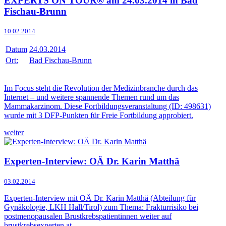
EXPERTS ON TOUR® am 24.03.2014 in Bad
Fischau-Brunn
10.02.2014
Datum
24.03.2014
Ort:
Bad Fischau-Brunn
Im Focus steht die Revolution der Medizinbranche durch das
Internet – und weitere spannende Themen rund um das
Mammakarzinom. Diese Fortbildungsveranstaltung (ID: 498631)
wurde mit 3 DFP-Punkten für Freie Fortbildung approbiert.
weiter
Experten-Interview: OÄ Dr. Karin Matthä
03.02.2014
Experten-Interview mit OÄ Dr. Karin Matthä (Abteilung für
Gynäkologie, LKH Hall/Tirol) zum Thema: Frakturrisiko bei
postmenopausalen Brustkrebspatientinnen weiter auf
brustkrebsexperten.at