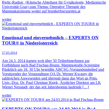
Bjelic-Radisic (Klinische Abteilung für Gynäkologie, Medizinische
Universität Graz) zum Thema: Operative Therapie des
Mammakarzinoms weiter auf brustkrebsexperten.at
weiter
Emotional und einvernehmlich – EXPERTS ON
TOUR® in Niederösterreich
27.03.2014
Am 24.3. 2014 kamen weit über 50 TeilnehmerInnen zur
Fortbildung nach Bad Fischau-Brunn. Mammografie-Screening
Pünktlich um 18. 30 Uhr begrüßte ABCSG-Vorstandsmitglied und
Vorsitzender der Veranstaltung OA Dr. Werner Kwasny die
zahlreichen Anwesenden und übergab dann das Wort an Prim.
Univ.-Doz. Dr. Paul Christian Hajek, Ärztlicher Direktor am LK
Wiener Neustadt, der das seit Jahresbeginn laufende […]
weiter