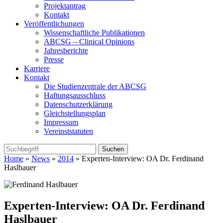
Projektantrag
Kontakt
Veröffentlichungen
Wissenschaftliche Publikationen
ABCSG – Clinical Opinions
Jahresberichte
Presse
Karriere
Kontakt
Die Studienzentrale der ABCSG
Haftungsausschluss
Datenschutzerklärung
Gleichstellungsplan
Impressum
Vereinststatuten
Home
»
News
»
2014
» Experten-Interview: OA Dr. Ferdinand
Haslbauer
Experten-Interview: OA Dr. Ferdinand
Haslbauer