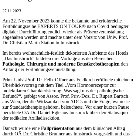
27.11.2023
Am 22. November 2023 konnte die bekannte und erfolgreiche
Fortbildungsreihe EXPERTS ON TOUR® nach Covid-bedingter
digitaler Durchführung endlich wieder als Präsenzveranstaltung
abgehalten werden und machte unter dem Vorsitz von Univ.-Prof.
Dr. Christian Marth Station in Innsbruck.
Im bereits weihnachtlich-festlich dekorierten Ambiente des Hotels
„Das Innsbruck“ bildeten drei Vorträge aus den Bereichen
Pathologie, Chirurgie und moderne Brustkrebstherapien
den
Anfang der Fortbildungsveranstaltung.
Prim. Univ.-Prof. Dr. Felix Offner aus Feldkirch eröffnete mit einem
Überblicksvortrag mit dem Titel „Vom Hormonrezeptor zur
molekularen Charakterisierung: Was sagt uns der pathologische
Befund?“, gefolgt von Assoc. Prof. Priv.-Doz. Dr. Rupert Bartsch
aus Wien, der die Wirksamkeit von ADCs und die Frage, wann sie
zur Standardtherapie gehören, beleuchtete. Vor einer kurzen Pause
berichtete OA Dr. Daniel Egle aus Innsbruck über den Status-quo
der radikalen Axilladissektion.
Danach wurde eine
Fallpräsentation
aus dem klinischen Alltag
durch OÄ Dr. Christine Brunner aus Innsbruck vorgestellt und das