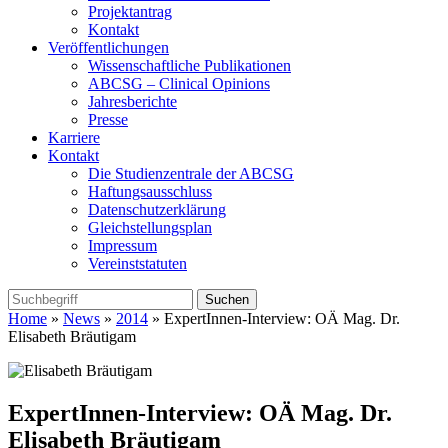
Projektantrag
Kontakt
Veröffentlichungen
Wissenschaftliche Publikationen
ABCSG – Clinical Opinions
Jahresberichte
Presse
Karriere
Kontakt
Die Studienzentrale der ABCSG
Haftungsausschluss
Datenschutzerklärung
Gleichstellungsplan
Impressum
Vereinststatuten
Home
»
News
»
2014
» ExpertInnen-Interview: OÄ Mag. Dr.
Elisabeth Bräutigam
ExpertInnen-Interview: OÄ Mag. Dr.
Elisabeth Bräutigam