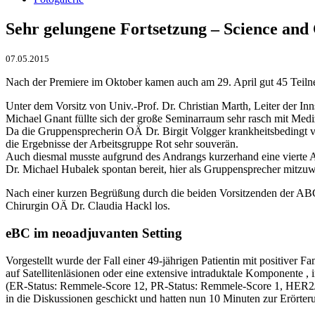
Sehr gelungene Fortsetzung – Science and 
07.05.2015
Nach der Premiere im Oktober kamen auch am 29. April gut 45 Teilne
Unter dem Vorsitz von Univ.-Prof. Dr. Christian Marth, Leiter der I
Michael Gnant füllte sich der große Seminarraum sehr rasch mit Medi
Da die Gruppensprecherin OÄ Dr. Birgit Volgger krankheitsbedingt v
die Ergebnisse der Arbeitsgruppe Rot sehr souverän.
Auch diesmal musste aufgrund des Andrangs kurzerhand eine vierte A
Dr. Michael Hubalek spontan bereit, hier als Gruppensprecher mitzuw
Nach einer kurzen Begrüßung durch die beiden Vorsitzenden der ABCS
Chirurgin OÄ Dr. Claudia Hackl los.
eBC im neoadjuvanten Setting
Vorgestellt wurde der Fall einer 49-jährigen Patientin mit positiver
auf Satellitenläsionen oder eine extensive intraduktale Komponente
(ER-Status: Remmele-Score 12, PR-Status: Remmele-Score 1, HER2/n
in die Diskussionen geschickt und hatten nun 10 Minuten zur Erörter