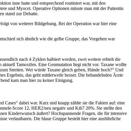
tion inne hatte und entsprechend routiniert war, mit den
tere und Myocet. Operative Optionen müsste man mit der Patientin
en stand zur Debatte.
folgt von weiterer Bildgebung. Bei der Operation war hier eine
ntschied sich ähnlich wie die gelbe Gruppe, das Vorgehen war
ndlich nach 4 Zyklen halbiert werden, zwei weitere erhielt die
n aktuell Tamoxifen. Eine Genmutation liegt nicht vor. Taxane wollte
as zum Streiten. Wer würde Taxane gleich geben, Hände hoch?“ Und
s Ergebnis, das geht mittlerweile besser. Die behandelnden Ärzte
Abend kam man hier zu keiner Einigung.
 Cases“ dabei war. Kurz und knapp zählte sie die Fakten auf: eine
mmele-Score 12, HER2/neu negativ und Ki67 20%. Sie stellte den
einen Kinderwunsch äußert? Hochspannende Fragen, die für intensive
e verlautbaren. Die blaue Gruppe bestritt hier eine ausführliche