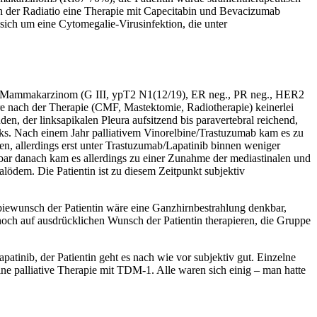
ach der Radiatio eine Therapie mit Capecitabin und Bevacizumab
 sich um eine Cytomegalie-Virusinfektion, die unter
alen Mammakarzinom (G III, ypT2 N1(12/19), ER neg., PR neg., HER2
e nach der Therapie (CMF, Mastektomie, Radiotherapie) keinerlei
n, der linksapikalen Pleura aufsitzend bis paravertebral reichend,
nks. Nach einem Jahr palliativem Vinorelbine/Trastuzumab kam es zu
en, allerdings erst unter Trastuzumab/Lapatinib binnen weniger
ar danach kam es allerdings zu einer Zunahme der mediastinalen und
lödem. Die Patientin ist zu diesem Zeitpunkt subjektiv
apiewunsch der Patientin wäre eine Ganzhirnbestrahlung denkbar,
ch auf ausdrücklichen Wunsch der Patientin therapieren, die Gruppe
atinib, der Patientin geht es nach wie vor subjektiv gut. Einzelne
ine palliative Therapie mit TDM-1. Alle waren sich einig – man hatte