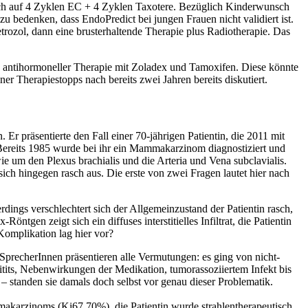
ich auf 4 Zyklen EC + 4 Zyklen Taxotere. Bezüglich Kinderwunsch
u bedenken, dass EndoPredict bei jungen Frauen nicht validiert ist.
rozol, dann eine brusterhaltende Therapie plus Radiotherapie. Das
antihormoneller Therapie mit Zoladex und Tamoxifen. Diese könnte
r Therapiestopps nach bereits zwei Jahren bereits diskutiert.
r präsentierte den Fall einer 70-jährigen Patientin, die 2011 mit
 Bereits 1985 wurde bei ihr ein Mammakarzinom diagnostiziert und
e um den Plexus brachialis und die Arteria und Vena subclavialis.
ich hingegen rasch aus. Die erste von zwei Fragen lautet hier nach
dings verschlechtert sich der Allgemeinzustand der Patientin rasch,
ntgen zeigt sich ein diffuses interstitielles Infiltrat, die Patientin
Komplikation lag hier vor?
recherInnen präsentieren alle Vermutungen: es ging von nicht-
tits, Nebenwirkungen der Medikation, tumorassoziiertem Infekt bis
 standen sie damals doch selbst vor genau dieser Problematik.
akarzinoms (Ki67 70%), die Patientin wurde strahlentherapeutisch