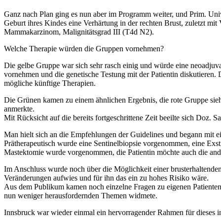
Ganz nach Plan ging es nun aber im Programm weiter, und Prim. Univ
Geburt ihres Kindes eine Verhärtung in der rechten Brust, zuletzt mi
Mammakarzinom, Malignitätsgrad III (T4d N2).
Welche Therapie würden die Gruppen vornehmen?
Die gelbe Gruppe war sich sehr rasch einig und würde eine neoadjuv
vornehmen und die genetische Testung mit der Patientin diskutieren. 
mögliche künftige Therapien.
Die Grünen kamen zu einem ähnlichen Ergebnis, die rote Gruppe sieht 
anmerkte.
Mit Rücksicht auf die bereits fortgeschrittene Zeit beeilte sich Doz. 
Man hielt sich an die Empfehlungen der Guidelines und begann mit ei
Prätherapeutisch wurde eine Sentinelbiopsie vorgenommen, eine Exs
Mastektomie wurde vorgenommen, die Patientin möchte auch die andere
Im Anschluss wurde noch über die Möglichkeit einer brusterhaltenden
Veränderungen aufwies und für ihn das ein zu hohes Risiko wäre.
Aus dem Publikum kamen noch einzelne Fragen zu eigenen Patienten, 
nun weniger herausfordernden Themen widmete.
Innsbruck war wieder einmal ein hervorragender Rahmen für dieses i