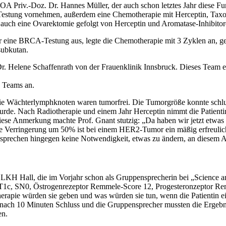
Priv.-Doz. Dr. Hannes Müller, der auch schon letztes Jahr diese Funk
 Testung vornehmen, außerdem eine Chemotherapie mit Herceptin, Taxo
 auch eine Ovarektomie gefolgt von Herceptin und Aromatase-Inhibitor
ür eine BRCA-Testung aus, legte die Chemotherapie mit 3 Zyklen an, ge
subkutan.
Dr. Helene Schaffenrath von der Frauenklinik Innsbruck. Dieses Team e
n Teams an.
 Wächterlymphknoten waren tumorfrei. Die Tumorgröße konnte schlusse
wurde. Nach Radiotherapie und einem Jahr Herceptin nimmt die Patienti
 Diese Anmerkung machte Prof. Gnant stutzig: „Da haben wir jetzt etw
e Verringerung um 50% ist bei einem HER2-Tumor ein mäßig erfreuliche
nsprechen hingegen keine Notwendigkeit, etwas zu ändern, an diesem 
KH Hall, die im Vorjahr schon als Gruppensprecherin bei „Science and
T1c, SN0, Östrogenrezeptor Remmele-Score 12, Progesteronzeptor Re
erapie würden sie geben und was würden sie tun, wenn die Patientin 
ach 10 Minuten Schluss und die Gruppensprecher mussten die Ergebniss
en.