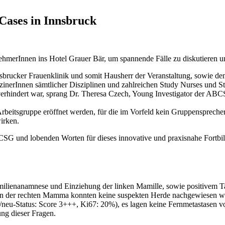
Cases in Innsbruck
hmerInnen ins Hotel Grauer Bär, um spannende Fälle zu diskutieren un
nnsbrucker Frauenklinik und somit Hausherr der Veranstaltung, sowie 
zinerInnen sämtlicher Disziplinen und zahlreichen Study Nurses und S
erhindert war, sprang Dr. Theresa Czech, Young Investigator der ABCS
rbeitsgruppe eröffnet werden, für die im Vorfeld kein Gruppenspreche
irken.
G und lobenden Worten für dieses innovative und praxisnahe Fortbildu
 Familienanamnese und Einziehung der linken Mamille, sowie positivem 
 , in der rechten Mamma konnten keine suspekten Herde nachgewiesen 
eu-Status: Score 3+++, Ki67: 20%), es lagen keine Fernmetastasen v
ung dieser Fragen.