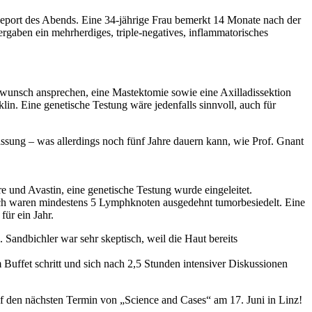
eport des Abends. Eine 34-jährige Frau bemerkt 14 Monate nach der
ergaben ein mehrherdiges, triple-negatives, inflammatorisches
wunsch ansprechen, eine Mastektomie sowie eine Axilladissektion
in. Eine genetische Testung wäre jedenfalls sinnvoll, auch für
assung – was allerdings noch fünf Jahre dauern kann, wie Prof. Gnant
 und Avastin, eine genetische Testung wurde eingeleitet.
sch waren mindestens 5 Lymphknoten ausgedehnt tumorbesiedelt. Eine
ür ein Jahr.
Sandbichler war sehr skeptisch, weil die Haut bereits
uffet schritt und sich nach 2,5 Stunden intensiver Diskussionen
f den nächsten Termin von „Science and Cases“ am 17. Juni in Linz!