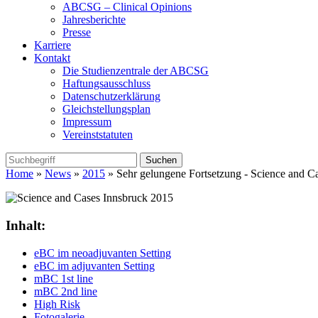
ABCSG – Clinical Opinions
Jahresberichte
Presse
Karriere
Kontakt
Die Studienzentrale der ABCSG
Haftungsausschluss
Datenschutzerklärung
Gleichstellungsplan
Impressum
Vereinststatuten
Home
»
News
»
2015
» Sehr gelungene Fortsetzung - Science and Ca
Inhalt:
eBC im neoadjuvanten Setting
eBC im adjuvanten Setting
mBC 1st line
mBC 2nd line
High Risk
Fotogalerie