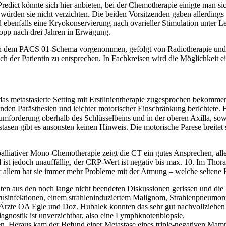
dict könnte sich hier anbieten, bei der Chemotherapie einigte man s
ürden sie nicht verzichten. Die beiden Vorsitzenden gaben allerdings z
enfalls eine Kryokonservierung nach ovarieller Stimulation unter Let
topp nach drei Jahren in Erwägung.
ch dem PACS 01-Schema vorgenommen, gefolgt von Radiotherapie und 
er Patientin zu entsprechen. In Fachkreisen wird die Möglichkeit eine
 metastasierte Setting mit Erstlinientherapie zugesprochen bekommen. E
nden Parästhesien und leichter motorischer Einschränkung berichtete.
umforderung oberhalb des Schlüsselbeins und in der oberen Axilla, sowi
tasen gibt es ansonsten keinen Hinweis. Die motorische Parese breitet s
alliativer Mono-Chemotherapie zeigt die CT ein gutes Ansprechen, aller
st jedoch unauffällig, der CRP-Wert ist negativ bis max. 10. Im Thorax-Rö
 vor allem hat sie immer mehr Probleme mit der Atmung – welche seltene 
 aus den noch lange nicht beendeten Diskussionen gerissen und die Sp
irusinfektionen, einem strahleninduziertem Malignom, Strahlenpneumoni
Ärzte OA Egle und Doz. Hubalek konnten das sehr gut nachvollziehen –
iagnostik ist unverzichtbar, also eine Lymphknotenbiopsie.
. Heraus kam der Befund einer Metastase eines triple-negativen Mamm