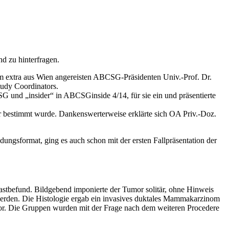
d zu hinterfragen.
dem extra aus Wien angereisten ABCSG-Präsidenten Univ.-Prof. Dr.
tudy Coordinators.
G und „insider“ in ABCSGinside 4/14, für sie ein und präsentierte
r bestimmt wurde. Dankenswerterweise erklärte sich OA Priv.-Doz.
ngsformat, ging es auch schon mit der ersten Fallpräsentation der
Tastbefund. Bildgebend imponierte der Tumor solitär, ohne Hinweis
werden. Die Histologie ergab ein invasives duktales Mammakarzinom
or. Die Gruppen wurden mit der Frage nach dem weiteren Procedere