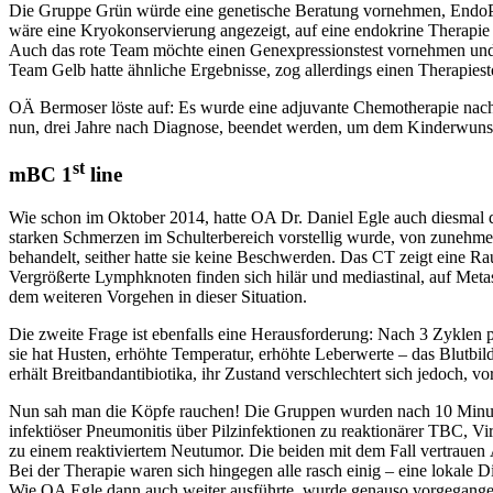
Die Gruppe Grün würde eine genetische Beratung vornehmen, EndoPre
wäre eine Kryokonservierung angezeigt, auf eine endokrine Therapie w
Auch das rote Team möchte einen Genexpressionstest vornehmen und eb
Team Gelb hatte ähnliche Ergebnisse, zog allerdings einen Therapies
OÄ Bermoser löste auf: Es wurde eine adjuvante Chemotherapie na
nun, drei Jahre nach Diagnose, beendet werden, um dem Kinderwunsch d
st
mBC 1
line
Wie schon im Oktober 2014, hatte OA Dr. Daniel Egle auch diesmal das
starken Schmerzen im Schulterbereich vorstellig wurde, von zunehme
behandelt, seither hatte sie keine Beschwerden. Das CT zeigt eine Ra
Vergrößerte Lymphknoten finden sich hilär und mediastinal, auf Metas
dem weiteren Vorgehen in dieser Situation.
Die zweite Frage ist ebenfalls eine Herausforderung: Nach 3 Zyklen p
sie hat Husten, erhöhte Temperatur, erhöhte Leberwerte – das Blutbild i
erhält Breitbandantibiotika, ihr Zustand verschlechtert sich jedoch,
Nun sah man die Köpfe rauchen! Die Gruppen wurden nach 10 Minuten
infektiöser Pneumonitis über Pilzinfektionen zu reaktionärer TBC, V
zu einem reaktiviertem Neutumor. Die beiden mit dem Fall vertrauen 
Bei der Therapie waren sich hingegen alle rasch einig – eine lokale D
Wie OA Egle dann auch weiter ausführte, wurde genauso vorgegangen