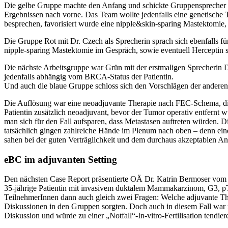
Die gelbe Gruppe machte den Anfang und schickte Gruppensprecher OA 
Ergebnissen nach vorne. Das Team wollte jedenfalls eine genetische
besprechen, favorisiert wurde eine nipple&skin-sparing Mastektomie,
Die Gruppe Rot mit Dr. Czech als Sprecherin sprach sich ebenfalls f
nipple-sparing Mastektomie im Gespräch, sowie eventuell Herceptin 
Die nächste Arbeitsgruppe war Grün mit der erstmaligen Sprecherin 
jedenfalls abhängig vom BRCA-Status der Patientin.
Und auch die blaue Gruppe schloss sich den Vorschlägen der andere
Die Auflösung war eine neoadjuvante Therapie nach FEC-Schema, die
Patientin zusätzlich neoadjuvant, bevor der Tumor operativ entfernt 
man sich für den Fall aufsparen, dass Metastasen auftreten würden.
tatsächlich gingen zahlreiche Hände im Plenum nach oben – denn ein
sahen bei der guten Verträglichkeit und dem durchaus akzeptablen A
eBC im adjuvanten Setting
Den nächsten Case Report präsentierte OÄ Dr. Katrin Bermoser vom L
35-jährige Patientin mit invasivem duktalem Mammakarzinom, G3, p
TeilnehmerInnen dann auch gleich zwei Fragen: Welche adjuvante Th
Diskussionen in den Gruppen sorgten. Doch auch in diesem Fall war n
Diskussion und würde zu einer „Notfall“-In-vitro-Fertilisation tendier