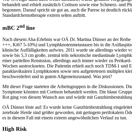
behandelt und erhielt zusätzlich Cortison sowie eine Schmerz- und P
begonnen. Darauf spricht sie gut an, auch die Parese ist deutlich rüc
Standardchemotherapie extrem selten auftritt.
nd
mBC 2
line
Nach diesem Aha-Erlebnis war OÄ Dr. Martina Dünser an der Reihe u
+++, Ki67 5-10%) und Lymphknotenmetastasen bis in die Axillaspitz
klinische Auffälligkeiten aufwies. 2011 wurde sie allerdings wieder 
sowie bis 5,3 cm große, zentral teils nekrotische mediastinale Lymp
einer partiellen Remission, allerdings auch immer wieder zu Perikard
Wochen austrockneten. Die Patientin erhielt auch noch TDM-1 und E
paraklavikuären Lymphknoten sowie neu aufgetretenen multiplen kleins
beschwerdefrei und in gutem Allgemeinzustand. Was jetzt?
Mit dieser Frage starteten die Arbeitsgruppen in die Diskussionen. 
Symptome könnten mit Cortison behandelt werden. Die blaue Gruppe 
Rot ging von diesem Wunsch aus und würde mit Ganzhirnbestrahlung
OÄ Dünser löste auf: Es wurde keine Ganzhirnbestrahlung eingeleitet,
zerebrale Herde sind größer geworden, mit geringem perifokalem Ödem, 
es in diesem Fall mit einem extrem ungewöhnlichen Verlauf zu tun.
High Risk