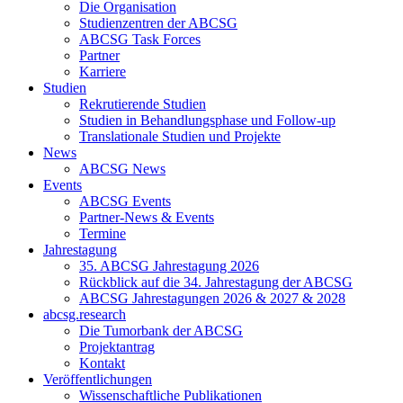
Die Organisation
Studienzentren der ABCSG
ABCSG Task Forces
Partner
Karriere
Studien
Rekrutierende Studien
Studien in Behandlungsphase und Follow-up
Translationale Studien und Projekte
News
ABCSG News
Events
ABCSG Events
Partner-News & Events
Termine
Jahrestagung
35. ABCSG Jahrestagung 2026
Rückblick auf die 34. Jahrestagung der ABCSG
ABCSG Jahrestagungen 2026 & 2027 & 2028
abcsg.research
Die Tumorbank der ABCSG
Projektantrag
Kontakt
Veröffentlichungen
Wissenschaftliche Publikationen