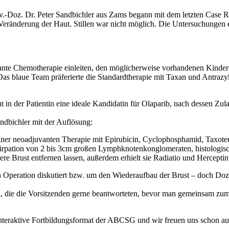
.-Doz. Dr. Peter Sandbichler aus Zams begann mit dem letzten Case R
t Veränderung der Haut. Stillen war nicht möglich. Die Untersuchungen 
ante Chemotherapie einleiten, den möglicherweise vorhandenen Kinder
Das blaue Team präferierte die Standardtherapie mit Taxan und Antrazykl
in der Patientin eine ideale Kandidatin für Olaparib, nach dessen Zul
Sandbichler mit der Auflösung:
ner neoadjuvanten Therapie mit Epirubicin, Cyclophosphamid, Taxotere
tirpation von 2 bis 3cm großen Lymphknotenkonglomeraten, histologi
 Brust entfernen lassen, außerdem erhielt sie Radiatio und Herceptin f
 Operation diskutiert bzw. um den Wiederaufbau der Brust – doch Doz. 
die die Vorsitzenden gerne beantworteten, bevor man gemeinsam zum B
nteraktive Fortbildungsformat der ABCSG und wir freuen uns schon au