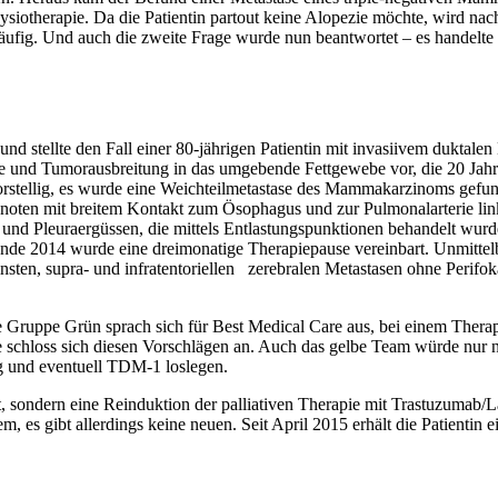
hysiotherapie. Da die Patientin partout keine Alopezie möchte, wird n
kläufig. Und auch die zweite Frage wurde nun beantwortet – es handelte
nd stellte den Fall einer 80-jährigen Patientin mit invasiivem dukt
e und Tumorausbreitung in das umgebende Fettgewebe vor, die 20 Jahr
vorstellig, es wurde eine Weichteilmetastase des Mammakarzinoms gefunde
hknoten mit breitem Kontakt zum Ösophagus und zur Pulmonalarterie li
- und Pleuraergüssen, die mittels Entlastungspunktionen behandelt wurd
nde 2014 wurde eine dreimonatige Therapiepause vereinbart. Unmittelb
ten, supra- und infratentoriellen zerebralen Metastasen ohne Perifoka
Die Gruppe Grün sprach sich für Best Medical Care aus, bei einem Ther
schloss sich diesen Vorschlägen an. Auch das gelbe Team würde nur no
 und eventuell TDM-1 loslegen.
 sondern eine Reinduktion der palliativen Therapie mit Trastuzumab/Lap
es gibt allerdings keine neuen. Seit April 2015 erhält die Patientin e