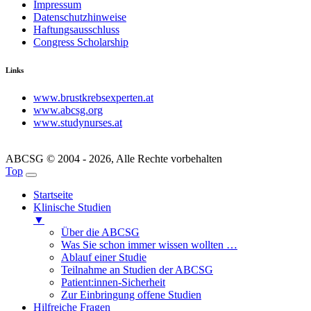
Impressum
Datenschutzhinweise
Haftungsausschluss
Congress Scholarship
Links
www.brustkrebsexperten.at
www.abcsg.org
www.studynurses.at
ABCSG © 2004 - 2026, Alle Rechte vorbehalten
Top
Startseite
Klinische Studien
▼
Über die ABCSG
Was Sie schon immer wissen wollten …
Ablauf einer Studie
Teilnahme an Studien der ABCSG
Patient:innen-Sicherheit
Zur Einbringung offene Studien
Hilfreiche Fragen