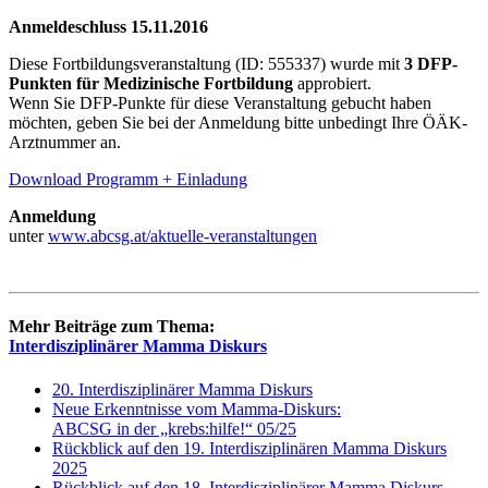
Anmeldeschluss 15.11.2016
Diese Fortbildungsveranstaltung (ID: 555337) wurde mit
3 DFP-
Punkten für Medizinische Fortbildung
approbiert.
Wenn Sie DFP-Punkte für diese Veranstaltung gebucht haben
möchten, geben Sie bei der Anmeldung bitte unbedingt Ihre ÖÄK-
Arztnummer an.
Download Programm + Einladung
Anmeldung
unter
www.abcsg.at/aktuelle-veranstaltungen
Mehr Beiträge zum Thema:
Interdisziplinärer Mamma Diskurs
20. Interdisziplinärer Mamma Diskurs
Neue Erkenntnisse vom Mamma-Diskurs:
ABCSG in der „krebs:hilfe!“ 05/25
Rückblick auf den 19. Interdisziplinären Mamma Diskurs
2025
Rückblick auf den 18. Interdisziplinärer Mamma Diskurs