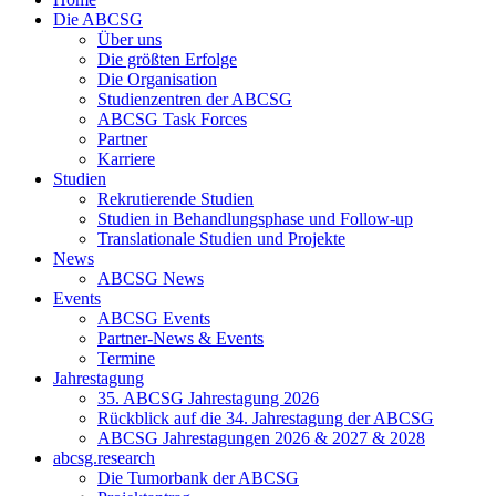
Die ABCSG
Über uns
Die größten Erfolge
Die Organisation
Studienzentren der ABCSG
ABCSG Task Forces
Partner
Karriere
Studien
Rekrutierende Studien
Studien in Behandlungsphase und Follow-up
Translationale Studien und Projekte
News
ABCSG News
Events
ABCSG Events
Partner-News & Events
Termine
Jahrestagung
35. ABCSG Jahrestagung 2026
Rückblick auf die 34. Jahrestagung der ABCSG
ABCSG Jahrestagungen 2026 & 2027 & 2028
abcsg.research
Die Tumorbank der ABCSG