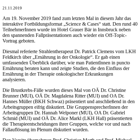
21.11.2019
Am 19. November 2019 fand zum letzten Mal in diesem Jahr das
interaktive Fortbildungsformat „Science & Cases“ statt. Den rund 40
TeilnehmerInnen wurde im Hotel Grauer Bär in Innsbruck neben
den spannenden Fallpräsentationen auch wieder ein Off-Topic-
Vortrag geboten.
Diesmal referierte Strahlentherapeut Dr. Patrick Clemens vom LKH
Feldkirch über „Ernährung in der Onkologie“. Er gab einen
umfassenden Überblick darüber, wie man PatientInnen in puncto
Ernährung beraten kann und zeigte Studien, die den Einfluss der
Ernährung in der Therapie onkologischer Erkrankungen
analysieren.
Die Brustkrebs-Fälle wurden dieses Mal von OÄ Dr. Christine
Brunner (MUI), OÄ Dr. Magdalena Ritter (MUI) und OA Dr.
Hannes Müller (BKH Schwaz) präsentiert und anschließend in den
Arbeitsgruppen eifrig diskutiert. Die GruppensprecherInnen der
Arbeitsgruppen Dr. Hannah Welponer (MUI), OA Dr. Gabriel
Schmid (MUI) und OÄ Dr. Alice Markl (LKH Hall) präsentierten
die Therapieentscheidungen ihrer Gruppen, welche vor und nach
Fallauflösung im Plenum diskutiert wurden.