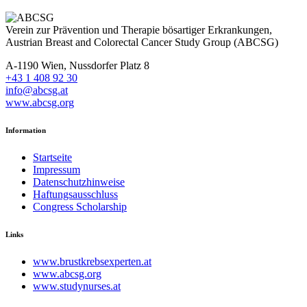
Verein zur Prävention und Therapie bösartiger Erkrankungen,
Austrian Breast and Colorectal Cancer Study Group (ABCSG)
A-1190 Wien, Nussdorfer Platz 8
+43 1 408 92 30
info@abcsg.at
www.abcsg.org
Information
Startseite
Impressum
Datenschutzhinweise
Haftungsausschluss
Congress Scholarship
Links
www.brustkrebsexperten.at
www.abcsg.org
www.studynurses.at