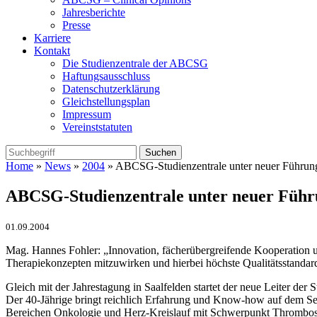
Jahresberichte
Presse
Karriere
Kontakt
Die Studienzentrale der ABCSG
Haftungsausschluss
Datenschutzerklärung
Gleichstellungsplan
Impressum
Vereinststatuten
Home
»
News
»
2004
» ABCSG-Studienzentrale unter neuer Führun
ABCSG-Studienzentrale unter neuer Füh
01.09.2004
Mag. Hannes Fohler: „Innovation, fächerübergreifende Kooperation
Therapiekonzepten mitzuwirken und hierbei höchste Qualitätsstandard
Gleich mit der Jahrestagung in Saalfelden startet der neue Leiter der 
Der 40-Jährige bringt reichlich Erfahrung und Know-how auf dem Sek
Bereichen Onkologie und Herz-Kreislauf mit Schwerpunkt Thrombose 