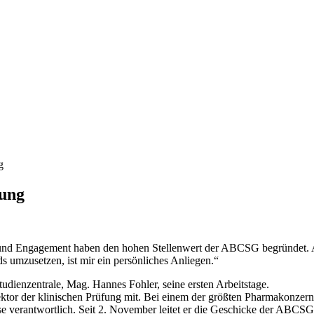
g
rung
 und Engagement haben den hohen Stellenwert der ABCSG begründet. A
s umzusetzen, ist mir ein persönliches Anliegen.“
Studienzentrale, Mag. Hannes Fohler, seine ersten Arbeitstage.
tor der klinischen Prüfung mit. Bei einem der größten Pharmakonzerne
verantwortlich. Seit 2. November leitet er die Geschicke der ABCSG-S