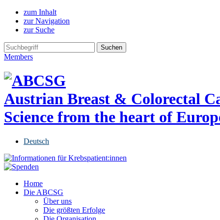
zum Inhalt
zur Navigation
zur Suche
Members
Austrian Breast & Colorectal 
Science from the heart of Europ
Deutsch
Home
Die ABCSG
Über uns
Die größten Erfolge
Die Organisation