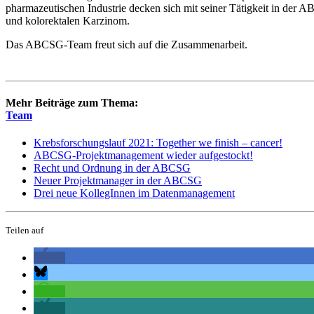
pharmazeutischen Industrie decken sich mit seiner Tätigkeit in der
und kolorektalen Karzinom.
Das ABCSG-Team freut sich auf die Zusammenarbeit.
Mehr Beiträge zum Thema:
Team
Krebsforschungslauf 2021: Together we finish – cancer!
ABCSG-Projektmanagement wieder aufgestockt!
Recht und Ordnung in der ABCSG
Neuer Projektmanager in der ABCSG
Drei neue KollegInnen im Datenmanagement
Teilen auf