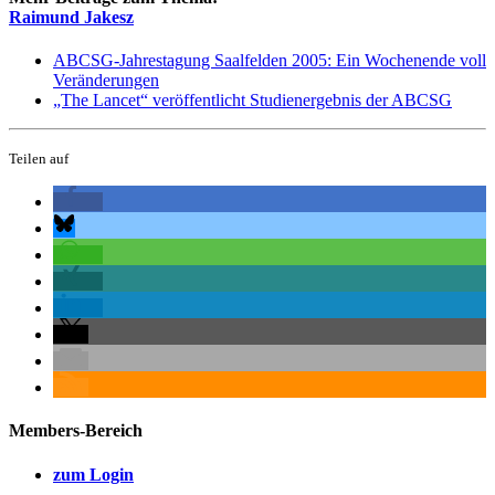
Raimund Jakesz
ABCSG-Jahrestagung Saalfelden 2005: Ein Wochenende voll
Veränderungen
„The Lancet“ veröffentlicht Studienergebnis der ABCSG
Teilen auf
Members-Bereich
zum Login