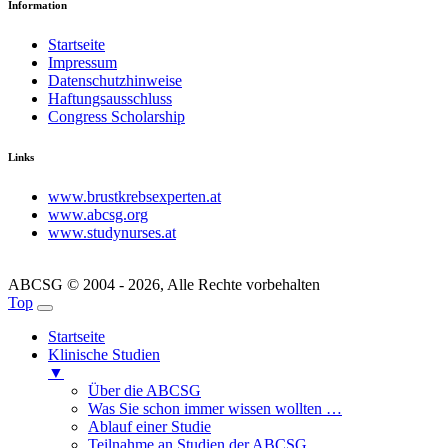
Information
Startseite
Impressum
Datenschutzhinweise
Haftungsausschluss
Congress Scholarship
Links
www.brustkrebsexperten.at
www.abcsg.org
www.studynurses.at
ABCSG © 2004 - 2026, Alle Rechte vorbehalten
Top
Startseite
Klinische Studien
▼
Über die ABCSG
Was Sie schon immer wissen wollten …
Ablauf einer Studie
Teilnahme an Studien der ABCSG