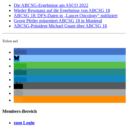
Die ABCSG-Ergebnisse am ASCO 2022
Wieder Resonanz auf die Ergebnisse von ABCSG 18
ABCSG 18: DFS-Daten in „Lancet Oncology“ publiziert
Georg Pfeiler präsentiert ABCSG 18 in Montreal
ABCSG-Präsident Michael Gnant über ABCSG 18
Teilen auf
Members-Bereich
zum Login