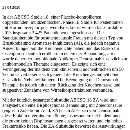
21.04.2020
In der ABCSG Studie 18, einer Placebo-kontrollierten,
doppelblinden, multizentrischen, Phase-III-Studie für Patientinnen
mit Hormonrezeptor-positivem Brustkrebs, wurden bis zum Jahre
2013 insgesamt 3.425 Patientinnen eingeschlossen.
Die
Standardtherapie für postmenopausale Frauen mit diesem Typ von
Brustkrebs sind Aromatase-Inhibitoren (AI), die jedoch negative
Auswirkungen auf die Knochendichte haben und das Risiko für
Osteoporose deutlich erhöhen. In einem der Behandlungsarme
wurde daher der monoklonale Antikörper Denosumab zusätzlich zur
antihormonellen Therapie eingesetzt. Es zeigte sich eine
Verringerung der Inzidenz von klinischen Knochenbrüchen um 50
% und es verbesserte sich generell die Knochengesundheit ohne
zusätzliche Nebenwirkungen. Die Beendigung der Denosumab
Therapie ist jedoch mit einem Rückgang der Knochenmasse und
suggestiver Zunahme von Wirbelkörperfrakturen verbunden.
Mit der kürzlich gestartete Substudie ABCSG 18 ZA wird nun
analysiert, ob eine Bisphosphonat-Behandlung mit Zoledronsäure
(englisch Zoledronic Acid, ZA) nach Absetzen von Denosumab
diese Frakturen verhindern könnte, insbesondere bei Patientinnen,
die zuvor keinen Bisphosponaten ausgesetzt waren und ein hohes
Frakturrisiko haben. Die ZA-Substudie bewertet die Auswirkungen