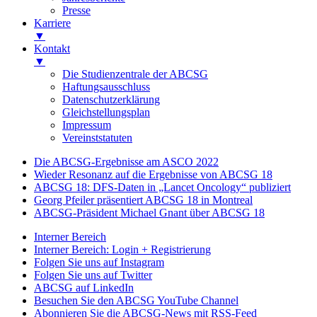
Presse
Karriere
▼
Kontakt
▼
Die Studienzentrale der ABCSG
Haftungsausschluss
Datenschutzerklärung
Gleichstellungsplan
Impressum
Vereinststatuten
Die ABCSG-Ergebnisse am ASCO 2022
Wieder Resonanz auf die Ergebnisse von ABCSG 18
ABCSG 18: DFS-Daten in „Lancet Oncology“ publiziert
Georg Pfeiler präsentiert ABCSG 18 in Montreal
ABCSG-Präsident Michael Gnant über ABCSG 18
Interner Bereich
Interner Bereich: Login + Registrierung
Folgen Sie uns auf Instagram
Folgen Sie uns auf Twitter
ABCSG auf LinkedIn
Besuchen Sie den ABCSG YouTube Channel
Abonnieren Sie die ABCSG-News mit RSS-Feed