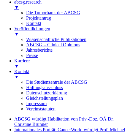
abcsg.research
▼
Die Tumorbank der ABCSG
Projektantrag
Kontakt
Veröffentlichungen
▼
Wissenschaftliche Publikationen
ABCSG – Clinical Opinions
Jahresberichte
Presse
Karriere
▼
Kontakt
▼
Die Studienzentrale der ABCSG
Haftungsausschluss
Datenschutzerklärung
Gleichstellungsplan
Impressum
Vereinststatuten
ABCSG würdigt Habilitation von Priv.-Doz. OÄ Dr.
Christine Brunner
Internationales Porträt: CancerWorld würdigt Prof. Michael