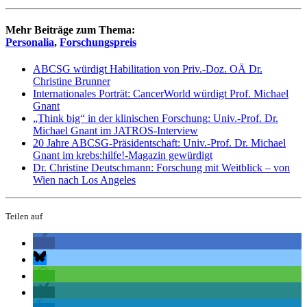
Mehr Beiträge zum Thema:
Personalia
,
Forschungspreis
ABCSG würdigt Habilitation von Priv.-Doz. OÄ Dr.
Christine Brunner
Internationales Porträt: CancerWorld würdigt Prof. Michael
Gnant
„Think big“ in der klinischen Forschung: Univ.-Prof. Dr.
Michael Gnant im JATROS-Interview
20 Jahre ABCSG-Präsidentschaft: Univ.-Prof. Dr. Michael
Gnant im krebs:hilfe!-Magazin gewürdigt
Dr. Christine Deutschmann: Forschung mit Weitblick – von
Wien nach Los Angeles
Teilen auf