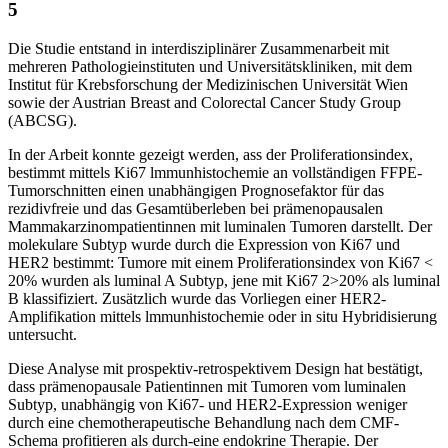
5
Die Studie entstand in interdisziplinärer Zusammenarbeit mit
mehreren Pathologieinstituten und Universitätskliniken, mit dem
Institut für Krebsforschung der Medizinischen Universität Wien
sowie der Austrian Breast and Colorectal Cancer Study Group
(ABCSG).
In der Arbeit konnte gezeigt werden, ass der Proliferationsindex,
bestimmt mittels Ki67 lmmunhistochemie an vollständigen FFPE-
Tumorschnitten einen unabhängigen Prognosefaktor für das
rezidivfreie und das Gesamtüberleben bei prämenopausalen
Mammakarzinompatientinnen mit luminalen Tumoren darstellt. Der
molekulare Subtyp wurde durch die Expression von Ki67 und
HER2 bestimmt: Tumore mit einem Proliferationsindex von Ki67 <
20% wurden als luminal A Subtyp, jene mit Ki67 2>20% als luminal
B klassifiziert. Zusätzlich wurde das Vorliegen einer HER2-
Amplifikation mittels lmmunhistochemie oder in situ Hybridisierung
untersucht.
Diese Analyse mit prospektiv-retrospektivem Design hat bestätigt,
dass prämenopausale Patientinnen mit Tumoren vom luminalen
Subtyp, unabhängig von Ki67- und HER2-Expression weniger
durch eine chemotherapeutische Behandlung nach dem CMF-
Schema profitieren als durch-eine endokrine Therapie. Der