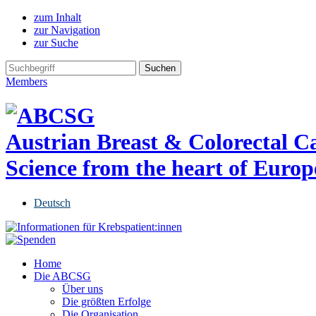
zum Inhalt
zur Navigation
zur Suche
Members
Austrian Breast & Colorectal 
Science from the heart of Europ
Deutsch
Home
Die ABCSG
Über uns
Die größten Erfolge
Die Organisation