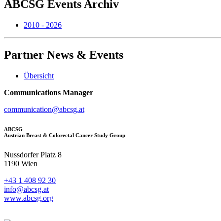
ABCSG
Events Archiv
2010 - 2026
Partner
News & Events
Übersicht
Communications Manager
communication@abcsg.at
ABCSG
Austrian Breast & Colorectal Cancer Study Group
Nussdorfer Platz 8
1190 Wien
+43 1 408 92 30
info@abcsg.at
www.abcsg.org