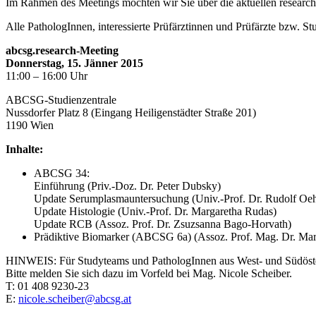
Im Rahmen des Meetings möchten wir Sie über die aktuellen research
Alle PathologInnen, interessierte Prüfärztinnen und Prüfärzte bzw. 
abcsg.research-Meeting
Donnerstag, 15. Jänner 2015
11:00 – 16:00 Uhr
ABCSG-Studienzentrale
Nussdorfer Platz 8 (Eingang Heiligenstädter Straße 201)
1190 Wien
Inhalte:
ABCSG 34:
Einführung (Priv.-Doz. Dr. Peter Dubsky)
Update Serumplasmauntersuchung (Univ.-Prof. Dr. Rudolf Oehler
Update Histologie (Univ.-Prof. Dr. Margaretha Rudas)
Update RCB (Assoz. Prof. Dr. Zsuzsanna Bago-Horvath)
Prädiktive Biomarker (ABCSG 6a) (Assoz. Prof. Mag. Dr. Marti
HINWEIS: Für Studyteams und PathologInnen aus West- und Südöste
Bitte melden Sie sich dazu im Vorfeld bei Mag. Nicole Scheiber.
T: 01 408 9230-23
E:
nicole.scheiber@abcsg.at