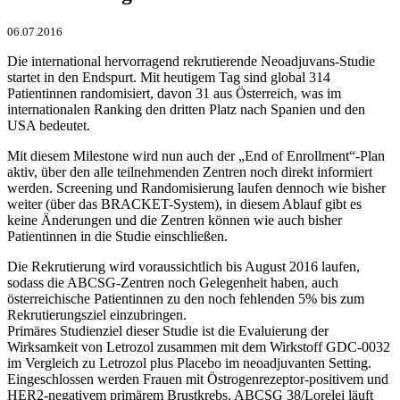
06.07.2016
Die international hervorragend rekrutierende Neoadjuvans-Studie
startet in den Endspurt. Mit heutigem Tag sind global 314
Patientinnen randomisiert, davon 31 aus Österreich, was im
internationalen Ranking den dritten Platz nach Spanien und den
USA bedeutet.
Mit diesem Milestone wird nun auch der „End of Enrollment“-Plan
aktiv, über den alle teilnehmenden Zentren noch direkt informiert
werden. Screening und Randomisierung laufen dennoch wie bisher
weiter (über das BRACKET-System), in diesem Ablauf gibt es
keine Änderungen und die Zentren können wie auch bisher
Patientinnen in die Studie einschließen.
Die Rekrutierung wird voraussichtlich bis August 2016 laufen,
sodass die ABCSG-Zentren noch Gelegenheit haben, auch
österreichische Patientinnen zu den noch fehlenden 5% bis zum
Rekrutierungsziel einzubringen.
Primäres Studienziel dieser Studie ist die Evaluierung der
Wirksamkeit von Letrozol zusammen mit dem Wirkstoff GDC-0032
im Vergleich zu Letrozol plus Placebo im neoadjuvanten Setting.
Eingeschlossen werden Frauen mit Östrogenrezeptor-positivem und
HER2-negativem primärem Brustkrebs. ABCSG 38/Lorelei läuft