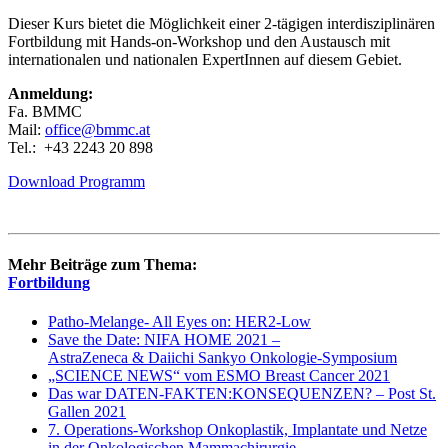
Dieser Kurs bietet die Möglichkeit einer 2-tägigen interdisziplinären
Fortbildung mit Hands-on-Workshop und den Austausch mit
internationalen und nationalen ExpertInnen auf diesem Gebiet.
Anmeldung:
Fa. BMMC
Mail:
office@bmmc.at
Tel.: +43 2243 20 898
Download Programm
Mehr Beiträge zum Thema:
Fortbildung
Patho-Melange- All Eyes on: HER2-Low
Save the Date: NIFA HOME 2021 –
AstraZeneca & Daiichi Sankyo Onkologie-Symposium
„SCIENCE NEWS“ vom ESMO Breast Cancer 2021
Das war DATEN-FAKTEN:KONSEQUENZEN? – Post St.
Gallen 2021
7. Operations-Workshop Onkoplastik, Implantate und Netze
in der Onkologischen Mammachirurgie