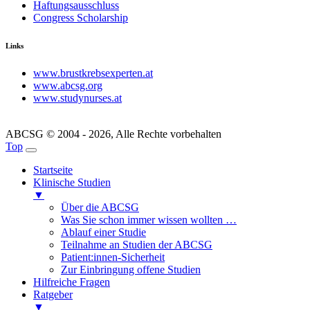
Haftungsausschluss
Congress Scholarship
Links
www.brustkrebsexperten.at
www.abcsg.org
www.studynurses.at
ABCSG © 2004 - 2026, Alle Rechte vorbehalten
Top
Startseite
Klinische Studien
▼
Über die ABCSG
Was Sie schon immer wissen wollten …
Ablauf einer Studie
Teilnahme an Studien der ABCSG
Patient:innen-Sicherheit
Zur Einbringung offene Studien
Hilfreiche Fragen
Ratgeber
▼