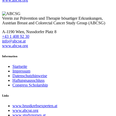
www.abcsg.org
Verein zur Prävention und Therapie bösartiger Erkrankungen,
Austrian Breast and Colorectal Cancer Study Group (ABCSG)
A-1190 Wien, Nussdorfer Platz 8
+43 1 408 92 30
info@abcsg.at
www.abcsg.org
Information
Startseite
Impressum
Datenschutzhinweise
Haftungsausschluss
Congress Scholarship
Links
www.brustkrebsexperten.at
www.abcsg.org
www.studynurses.at