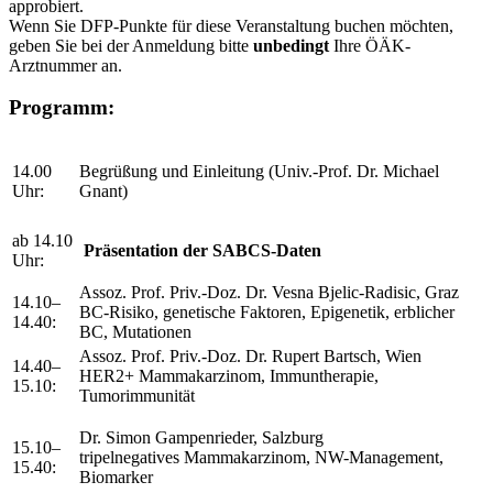
approbiert.
Wenn Sie DFP-Punkte für diese Veranstaltung buchen möchten,
geben Sie bei der Anmeldung bitte
unbedingt
Ihre ÖÄK-
Arztnummer an.
Programm:
14.00
Begrüßung und Einleitung (Univ.-Prof. Dr. Michael
Uhr:
Gnant)
ab 14.10
Präsentation der SABCS-Daten
Uhr:
Assoz. Prof. Priv.-Doz. Dr. Vesna Bjelic-Radisic, Graz
14.10–
BC-Risiko, genetische Faktoren, Epigenetik, erblicher
14.40:
BC, Mutationen
Assoz. Prof. Priv.-Doz. Dr. Rupert Bartsch, Wien
14.40–
HER2+ Mammakarzinom, Immuntherapie,
15.10:
Tumorimmunität
Dr. Simon Gampenrieder, Salzburg
15.10–
tripelnegatives Mammakarzinom, NW-Management,
15.40:
Biomarker