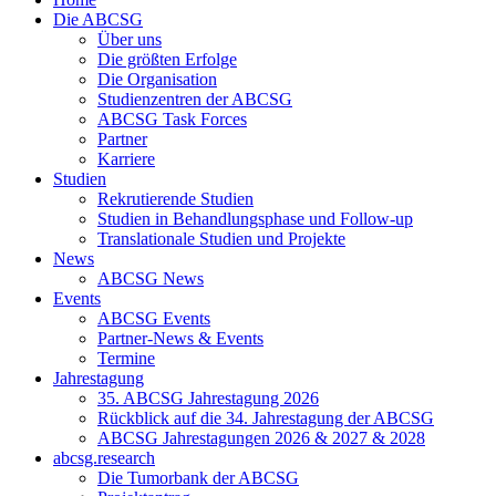
Die ABCSG
Über uns
Die größten Erfolge
Die Organisation
Studienzentren der ABCSG
ABCSG Task Forces
Partner
Karriere
Studien
Rekrutierende Studien
Studien in Behandlungsphase und Follow-up
Translationale Studien und Projekte
News
ABCSG News
Events
ABCSG Events
Partner-News & Events
Termine
Jahrestagung
35. ABCSG Jahrestagung 2026
Rückblick auf die 34. Jahrestagung der ABCSG
ABCSG Jahrestagungen 2026 & 2027 & 2028
abcsg.research
Die Tumorbank der ABCSG