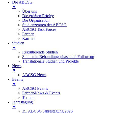
Die ABCSG
▼
Über uns
Die größten Erfolge
Die Organisation
Studienzentren der ABCSG
ABCSG Task Forces
Partner
Karriere
Studien
▼
Rekrutierende Studien
Studien in Behandlungsphase und Follow-up
Translationale Studien und Projekte
News
▼
ABCSG News
Events
▼
ABCSG Events
Partner-News & Events
Termine
Jahrestagung
▼
35. ABCSG Jahrestagung 2026