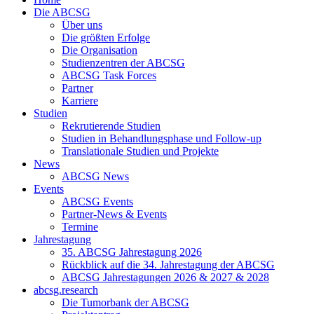
Die ABCSG
Über uns
Die größten Erfolge
Die Organisation
Studienzentren der ABCSG
ABCSG Task Forces
Partner
Karriere
Studien
Rekrutierende Studien
Studien in Behandlungsphase und Follow-up
Translationale Studien und Projekte
News
ABCSG News
Events
ABCSG Events
Partner-News & Events
Termine
Jahrestagung
35. ABCSG Jahrestagung 2026
Rückblick auf die 34. Jahrestagung der ABCSG
ABCSG Jahrestagungen 2026 & 2027 & 2028
abcsg.research
Die Tumorbank der ABCSG