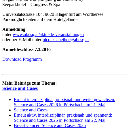
Seeparkhotel – Congress & Spa
Universitätsstraße 104, 9020 Klagenfurt am Wörthersee
Parkmöglichkeiten auf dem Hotelgelände.
Anmeldung
unter
www.abcsg.at/aktuelle-veranstaltungen
oder per E-Mail unter
nicole.scheiber@abcsg.at
Anmeldeschluss 7.3.2016
Download Programm
Mehr Beiträge zum Thema:
Science and Cases
Erneut interdisziplinär, praxisnah und weitergewachsen:
Science and Cases 2026 in Pörtschach am 21. Mai
Science and Cases
Erneut aktiv, interdisziplinär, praxisnah und spannend:
Science and Cases 2025 in Pörtschach am 22. Mai
Breast Cancer: Science and Cases 2025