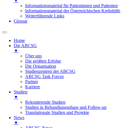
▼
Informationsmaterial für Patientinnen und Patienten
Informationsmaterial der Österreichischen Krebshilfe
Weiterführende Links
Glossar
Home
Die ABCSG
▼
Über uns
Die größten Erfolge
Die Organisation
Studienzentren der ABCSG
ABCSG Task Forces
Partner
Karriere
Studien
▼
Rekrutierende Studien
Studien in Behandlungsphase und Follow-up
Translationale Studien und Projekte
News
▼
ABCSG News