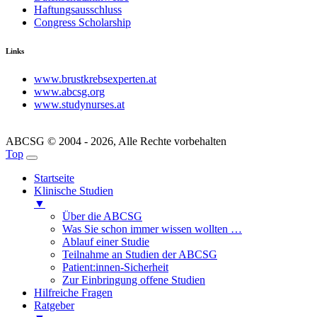
Haftungsausschluss
Congress Scholarship
Links
www.brustkrebsexperten.at
www.abcsg.org
www.studynurses.at
ABCSG © 2004 - 2026, Alle Rechte vorbehalten
Top
Startseite
Klinische Studien
▼
Über die ABCSG
Was Sie schon immer wissen wollten …
Ablauf einer Studie
Teilnahme an Studien der ABCSG
Patient:innen-Sicherheit
Zur Einbringung offene Studien
Hilfreiche Fragen
Ratgeber