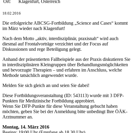
Ort:
Klagenfurt, Österreich
18.02.2016
Die erfolgreiche ABCSG-Fortbildung „Science and Cases“ kommt
im März wieder nach Klagenfurt!
Nach dem Motto „aktiv, interdisziplinär, praxisnah“ wird auch
diesmal auf Frontalvorträge verzichtet und der Focus auf
Diskussionen und rege Beteiligung gelegt.
Anhand der präsentierten Fallbeispiele aus der Praxis diskutieren Sie
in interdisziplinären Kleingruppen über Behandlungsmöglichkeiten
und bevorzugte Therapien – und erfahren im Anschluss, welche
Methode tatsächlich angewendet wurde.
Melden Sie sich gleich an und seien Sie dabei!
Diese Fortbildungsveranstaltung (ID: 543113) wurde mit 3 DFP-
Punkten für Medizinische Fortbildung approbiert.
Wenn Sie DFP-Punkte für diese Veranstaltung gebucht haben
möchten, geben Sie bei der Anmeldung bitte unbedingt Ihre ÖÄK-
Arztnummer an.
Montag, 14. März 2016
Beginn: 19:00 Uhr (Empfang ab 18.30 Uhr)