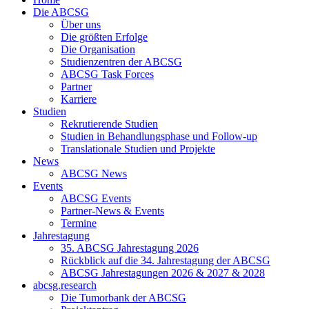
Die ABCSG
Über uns
Die größten Erfolge
Die Organisation
Studienzentren der ABCSG
ABCSG Task Forces
Partner
Karriere
Studien
Rekrutierende Studien
Studien in Behandlungsphase und Follow-up
Translationale Studien und Projekte
News
ABCSG News
Events
ABCSG Events
Partner-News & Events
Termine
Jahrestagung
35. ABCSG Jahrestagung 2026
Rückblick auf die 34. Jahrestagung der ABCSG
ABCSG Jahrestagungen 2026 & 2027 & 2028
abcsg.research
Die Tumorbank der ABCSG