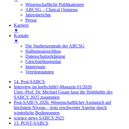
Wissenschaftliche Publikationen
ABCSG – Clinical Opinions
Jahresberichte
Presse
Karriere
▼
Kontakt
▼
Die Studienzentrale der ABCSG
Haftungsausschluss
Datenschutzerklärung
Gleichstellungsplan
Impressum
Vereinststatuten
14. Post-SABCS
Interview im krebs:hilfe!-Magazin 01/2026
Univ.-Prof. Dr. Michael Gnant fasst die Highlights des
SABCS 2025 zusammen
Post-SABCS 2026: Wissenschaftlicher Austausch auf
höchstem Niveau – trotz erschwerter Anreise durch
winterliche Bedingungen
science news SABCS 2025
13. POST-SABCS