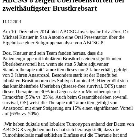
zweithäufigster Brustkrebsart
11.12.2014
Am 10. Dezember 2014 hielt ABCSG-Investigator Priv.-Doz. Dr.
Michael Knauer in San Antonio eine Oral Presentation über die
Ergebnisse einer Subgruppenanalyse von ABCSG 8.
Doz. Knauer und sein Team fanden heraus, dass die
Patientengruppe mit lobulärem Brustkrebs einen signifikanten
Überlebensvorteil hat, wenn sie statt 5 Jahre adjuvanter
Standardtherapie mit Tamoxifen dieses nur 2 Jahre erhält, gefolgt
von 3 Jahren Anastrozol. Besonders stark ist der Benefit bei
lobulären Brusttumoren des Subtyps Luminal B: Hier erhöht sich
das krankheitsfreie Überleben (disease-free survival, DFS) unter
dieser Therapie um 30% im Gegensatz zur Monotherapie mit
Tamoxifen (55% vs. 25%). Auch beim Gesamtüberleben (overall
survival, OS) weist die Therapie mit Tamoxifen gefolgt von
Anastrozol mit einer Steigerung um 15% einen signifikanten Vorteil
auf (65% vs. 50%).
„Wir haben duktale und lobuläre Tumortypen anhand der Daten von
ABCSG 8 verglichen und es hat sich herausgestellt, dass die
Tumorhistologie maßgeblichen Einfluss auf die Therapie hat und