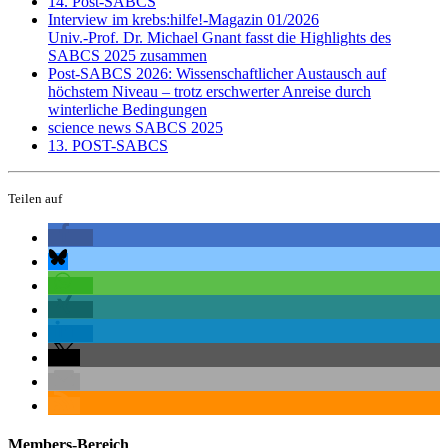
14. Post-SABCS
Interview im krebs:hilfe!-Magazin 01/2026
Univ.-Prof. Dr. Michael Gnant fasst die Highlights des
SABCS 2025 zusammen
Post-SABCS 2026: Wissenschaftlicher Austausch auf
höchstem Niveau – trotz erschwerter Anreise durch
winterliche Bedingungen
science news SABCS 2025
13. POST-SABCS
Teilen auf
Members-Bereich