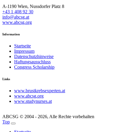
A-1190 Wien, Nussdorfer Platz 8
+43 1 408 92 30
info@abcsg.at
www.abcsg.org
Information
Startseite
Impressum
Datenschutzhinweise
Haftungsausschluss
Congress Scholarship
Links
www.brustkrebsexperten.at
www.abcsg.org
www.studynurses.at
ABCSG © 2004 - 2026, Alle Rechte vorbehalten
Top
Startseite