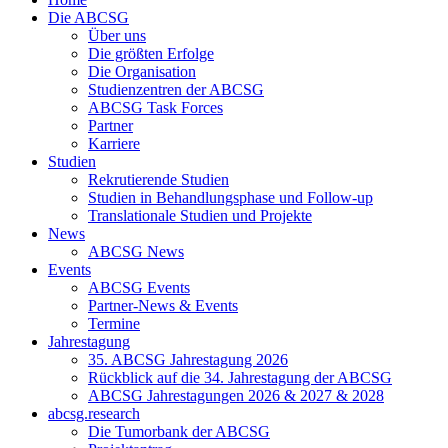
Die ABCSG
Über uns
Die größten Erfolge
Die Organisation
Studienzentren der ABCSG
ABCSG Task Forces
Partner
Karriere
Studien
Rekrutierende Studien
Studien in Behandlungsphase und Follow-up
Translationale Studien und Projekte
News
ABCSG News
Events
ABCSG Events
Partner-News & Events
Termine
Jahrestagung
35. ABCSG Jahrestagung 2026
Rückblick auf die 34. Jahrestagung der ABCSG
ABCSG Jahrestagungen 2026 & 2027 & 2028
abcsg.research
Die Tumorbank der ABCSG