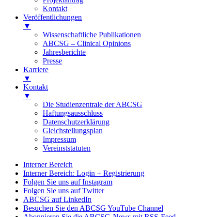
Kontakt
Veröffentlichungen
▼
Wissenschaftliche Publikationen
ABCSG – Clinical Opinions
Jahresberichte
Presse
Karriere
▼
Kontakt
▼
Die Studienzentrale der ABCSG
Haftungsausschluss
Datenschutzerklärung
Gleichstellungsplan
Impressum
Vereinststatuten
Interner Bereich
Interner Bereich: Login + Registrierung
Folgen Sie uns auf Instagram
Folgen Sie uns auf Twitter
ABCSG auf LinkedIn
Besuchen Sie den ABCSG YouTube Channel
Abonnieren Sie die ABCSG-News mit RSS-Feed