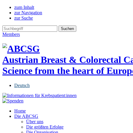
zum Inhalt
zur Navigation
zur Suche
Members
Austrian Breast & Colorectal 
Science from the heart of Europ
Deutsch
Home
Die ABCSG
Über uns
Die größten Erfolge
Die Organisation