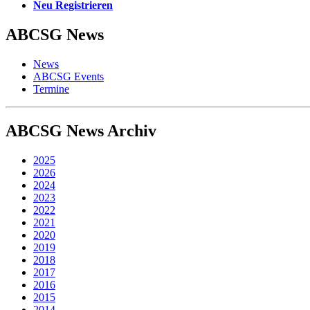
Neu Registrieren
ABCSG
News
News
ABCSG Events
Termine
ABCSG
News Archiv
2025
2026
2024
2023
2022
2021
2020
2019
2018
2017
2016
2015
2014