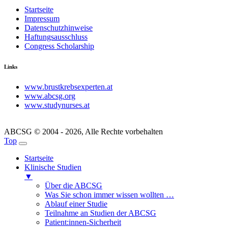
Startseite
Impressum
Datenschutzhinweise
Haftungsausschluss
Congress Scholarship
Links
www.brustkrebsexperten.at
www.abcsg.org
www.studynurses.at
ABCSG © 2004 - 2026, Alle Rechte vorbehalten
Top
Startseite
Klinische Studien
▼
Über die ABCSG
Was Sie schon immer wissen wollten …
Ablauf einer Studie
Teilnahme an Studien der ABCSG
Patient:innen-Sicherheit