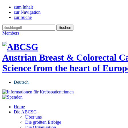
zum Inhalt
zur Navigation
zur Suche
Members
Austrian Breast & Colorectal 
Science from the heart of Europ
Deutsch
Home
Die ABCSG
Über uns
Die größten Erfolge
Die Organisation