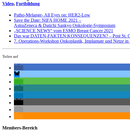
Video
,
Fortbildung
Patho-Melange- All Eyes on: HER2-Low
Save the Date: NIFA HOME 2021 –
AstraZeneca & Daiichi Sankyo Onkologie-Symposium
„SCIENCE NEWS“ vom ESMO Breast Cancer 2021
Das war DATEN-FAKTEN:KONSEQUENZEN? – Post St. Ga
7. Operations-Workshop Onkoplastik, Implantate und Netze i
Teilen auf
Members-Bereich