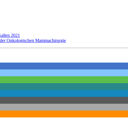
llen 2021
n der Onkologischen Mammachirurgie