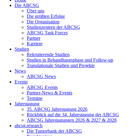
Die ABCSG
Über uns
Die größten Erfolge
Die Organisation
Studienzentren der ABCSG
ABCSG Task Forces
Partner
Karriere
Studien
Rekrutierende Studien
Studien in Behandlungsphase und Follow-up
Translationale Studien und Projekte
News
ABCSG News
Events
ABCSG Events
Partner-News & Events
Termine
Jahrestagung
35. ABCSG Jahrestagung 2026
Rückblick auf die 34. Jahrestagung der ABCSG
ABCSG Jahrestagungen 2026 & 2027 & 2028
abcsg.research
Die Tumorbank der ABCSG