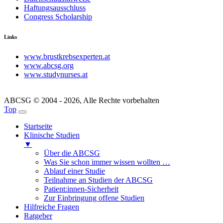
Haftungsausschluss
Congress Scholarship
Links
www.brustkrebsexperten.at
www.abcsg.org
www.studynurses.at
ABCSG © 2004 - 2026, Alle Rechte vorbehalten
Top
Startseite
Klinische Studien
▼
Über die ABCSG
Was Sie schon immer wissen wollten …
Ablauf einer Studie
Teilnahme an Studien der ABCSG
Patient:innen-Sicherheit
Zur Einbringung offene Studien
Hilfreiche Fragen
Ratgeber