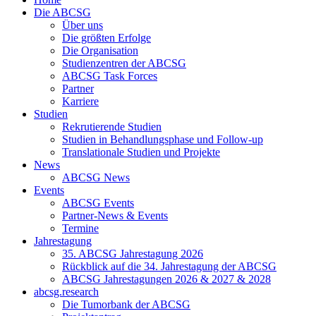
Die ABCSG
Über uns
Die größten Erfolge
Die Organisation
Studienzentren der ABCSG
ABCSG Task Forces
Partner
Karriere
Studien
Rekrutierende Studien
Studien in Behandlungsphase und Follow-up
Translationale Studien und Projekte
News
ABCSG News
Events
ABCSG Events
Partner-News & Events
Termine
Jahrestagung
35. ABCSG Jahrestagung 2026
Rückblick auf die 34. Jahrestagung der ABCSG
ABCSG Jahrestagungen 2026 & 2027 & 2028
abcsg.research
Die Tumorbank der ABCSG