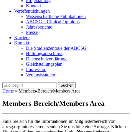
Projektantrag
Kontakt
Veröffentlichungen
Wissenschaftliche Publikationen
ABCSG – Clinical Opinions
Jahresberichte
Presse
Karriere
Kontakt
Die Studienzentrale der ABCSG
Haftungsausschluss
Datenschutzerklärung
Gleichstellungsplan
Impressum
Vereinststatuten
Home
» Members-Bereich/Members Area
Members-Bereich/Members Area
Falls Sie sich für die Informationen im Mitgliederbereich von
abcsg.org interessieren, senden Sie uns bitte eine Anfrage. Klicken
Sie dazu auf den untenstehenden Link „
Neu registrieren
„