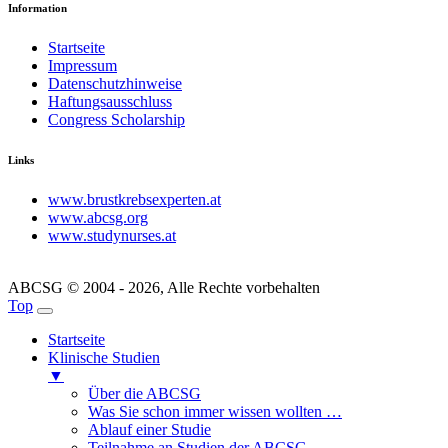
Information
Startseite
Impressum
Datenschutzhinweise
Haftungsausschluss
Congress Scholarship
Links
www.brustkrebsexperten.at
www.abcsg.org
www.studynurses.at
ABCSG © 2004 - 2026, Alle Rechte vorbehalten
Top
Startseite
Klinische Studien
▼
Über die ABCSG
Was Sie schon immer wissen wollten …
Ablauf einer Studie
Teilnahme an Studien der ABCSG