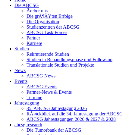
Die ABCSG
Ãœber uns
Die grÃ¶ÃŸten Erfolge
Die Organisation
Studienzentren der ABCSG
ABCSG Task Forces
Partner
Karriere
Studien
Rekrutierende Studien
Studien in Behandlungsphase und Follow-up
Translationale Studien und Projekte
News
ABCSG News
Events
ABCSG Events
Partner-News & Events
Termine
Jahrestagung
35. ABCSG Jahrestagung 2026
RÃ¼ckblick auf die 34. Jahrestagung der ABCSG
ABCSG Jahrestagungen 2026 & 2027 & 2028
abcsg.research
Die Tumorbank der ABCSG