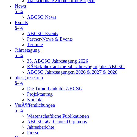
Translationale Studien und Projekte
News
â–¼
ABCSG News
Events
â–¼
ABCSG Events
Partner-News & Events
Termine
Jahrestagung
â–¼
35. ABCSG Jahrestagung 2026
RÃ¼ckblick auf die 34. Jahrestagung der ABCSG
ABCSG Jahrestagungen 2026 & 2027 & 2028
abcsg.research
â–¼
Die Tumorbank der ABCSG
Projektantrag
Kontakt
VerÃ¶ffentlichungen
â–¼
Wissenschaftliche Publikationen
ABCSG â€“ Clinical Opinions
Jahresberichte
Presse