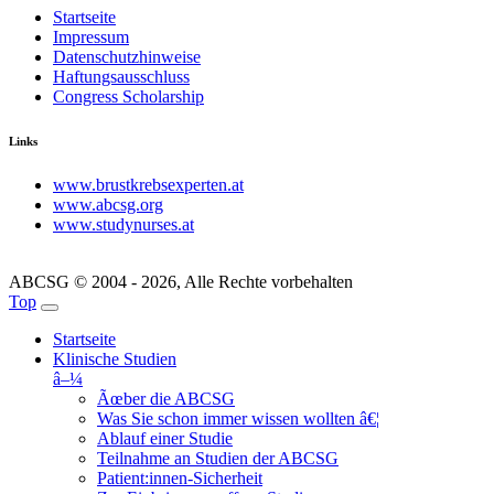
Startseite
Impressum
Datenschutzhinweise
Haftungsausschluss
Congress Scholarship
Links
www.brustkrebsexperten.at
www.abcsg.org
www.studynurses.at
ABCSG © 2004 - 2026, Alle Rechte vorbehalten
Top
Startseite
Klinische Studien
â–¼
Ãœber die ABCSG
Was Sie schon immer wissen wollten â€¦
Ablauf einer Studie
Teilnahme an Studien der ABCSG
Patient:innen-Sicherheit