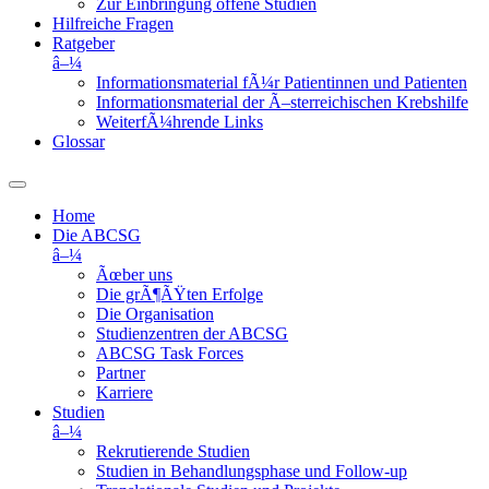
Zur Einbringung offene Studien
Hilfreiche Fragen
Ratgeber
â–¼
Informationsmaterial fÃ¼r Patientinnen und Patienten
Informationsmaterial der Ã–sterreichischen Krebshilfe
WeiterfÃ¼hrende Links
Glossar
Home
Die ABCSG
â–¼
Ãœber uns
Die grÃ¶ÃŸten Erfolge
Die Organisation
Studienzentren der ABCSG
ABCSG Task Forces
Partner
Karriere
Studien
â–¼
Rekrutierende Studien
Studien in Behandlungsphase und Follow-up