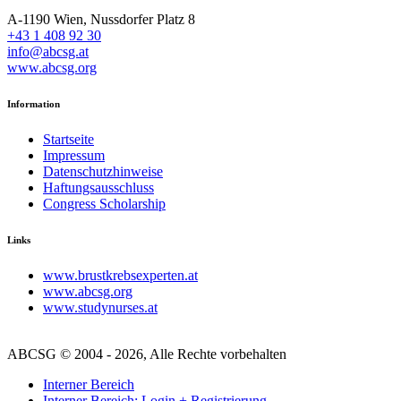
A-1190 Wien, Nussdorfer Platz 8
+43 1 408 92 30
info@abcsg.at
www.abcsg.org
Information
Startseite
Impressum
Datenschutzhinweise
Haftungsausschluss
Congress Scholarship
Links
www.brustkrebsexperten.at
www.abcsg.org
www.studynurses.at
ABCSG © 2004 - 2026, Alle Rechte vorbehalten
Interner Bereich
Interner Bereich: Login + Registrierung