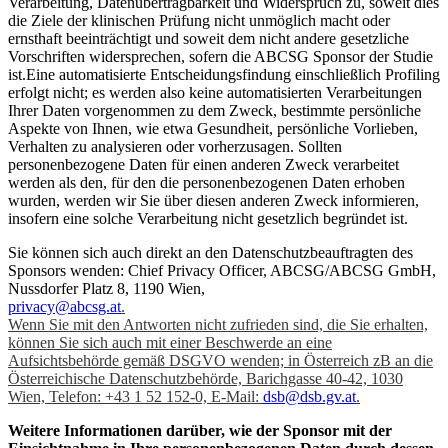
Verarbeitung, Datenübertragbarkeit und Widerspruch zu, soweit dies
die Ziele der klinischen Prüfung nicht unmöglich macht oder
ernsthaft beeinträchtigt und soweit dem nicht andere gesetzliche
Vorschriften widersprechen, sofern die ABCSG Sponsor der Studie
ist.Eine automatisierte Entscheidungsfindung einschließlich Profiling
erfolgt nicht; es werden also keine automatisierten Verarbeitungen
Ihrer Daten vorgenommen zu dem Zweck, bestimmte persönliche
Aspekte von Ihnen, wie etwa Gesundheit, persönliche Vorlieben,
Verhalten zu analysieren oder vorherzusagen. Sollten
personenbezogene Daten für einen anderen Zweck verarbeitet
werden als den, für den die personenbezogenen Daten erhoben
wurden, werden wir Sie über diesen anderen Zweck informieren,
insofern eine solche Verarbeitung nicht gesetzlich begründet ist.
Sie können sich auch direkt an den Datenschutzbeauftragten des
Sponsors wenden: Chief Privacy Officer, ABCSG/ABCSG GmbH,
Nussdorfer Platz 8, 1190 Wien,
privacy@abcsg.at
.
Wenn Sie mit den Antworten nicht zufrieden sind, die Sie erhalten,
können Sie sich auch mit einer Beschwerde an eine
Aufsichtsbehörde gemäß DSGVO wenden; in Österreich zB an die
Österreichische Datenschutzbehörde, Barichgasse 40-42, 1030
Wien, Telefon: +43 1 52 152-0, E-Mail:
dsb@dsb.gv.at
.
Weitere Informationen darüber, wie der Sponsor mit der