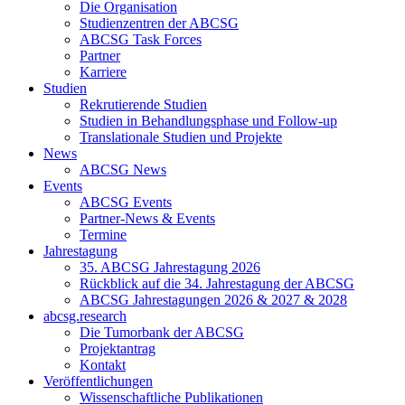
Die Organisation
Studienzentren der ABCSG
ABCSG Task Forces
Partner
Karriere
Studien
Rekrutierende Studien
Studien in Behandlungsphase und Follow-up
Translationale Studien und Projekte
News
ABCSG News
Events
ABCSG Events
Partner-News & Events
Termine
Jahrestagung
35. ABCSG Jahrestagung 2026
Rückblick auf die 34. Jahrestagung der ABCSG
ABCSG Jahrestagungen 2026 & 2027 & 2028
abcsg.research
Die Tumorbank der ABCSG
Projektantrag
Kontakt
Veröffentlichungen
Wissenschaftliche Publikationen