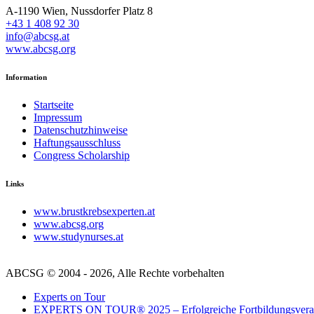
A-1190 Wien, Nussdorfer Platz 8
+43 1 408 92 30
info@abcsg.at
www.abcsg.org
Information
Startseite
Impressum
Datenschutzhinweise
Haftungsausschluss
Congress Scholarship
Links
www.brustkrebsexperten.at
www.abcsg.org
www.studynurses.at
ABCSG © 2004 - 2026, Alle Rechte vorbehalten
Experts on Tour
EXPERTS ON TOUR® 2025 – Erfolgreiche Fortbildungsverans