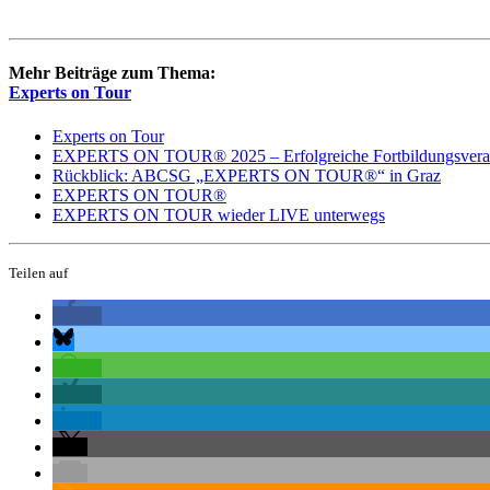
Mehr Beiträge zum Thema:
Experts on Tour
Experts on Tour
EXPERTS ON TOUR® 2025 – Erfolgreiche Fortbildungsverans
Rückblick: ABCSG „EXPERTS ON TOUR®“ in Graz
EXPERTS ON TOUR®
EXPERTS ON TOUR wieder LIVE unterwegs
Teilen auf