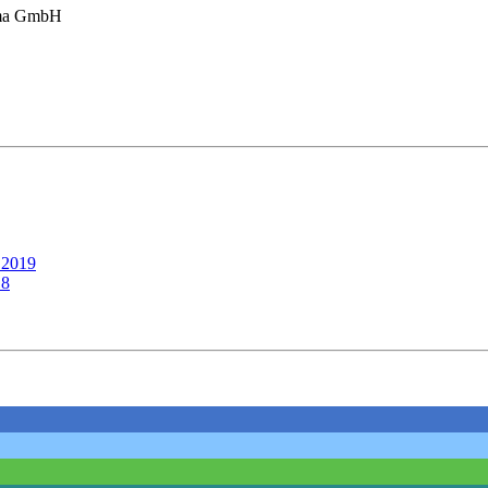
arma GmbH
 2019
18