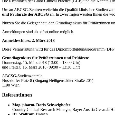
Die Richtlinien der Good Clinical Practice (GCP) und die Kenntnis in
Um an ABCSG-Zentren weiterhin die Qualität klinischer Studien zu s
und Prüfärzte der ABCSG
an. In zwei Tagen werden Ihnen die wich
Nutzen Sie die Gelegenheit, den Grundlagenkurs für Prüfärztinnen 
Anmeldungen sind ab sofort online möglich.
Anmeldeschluss
:
2. März 2018
Diese Veranstaltung wird für das Diplomfortbildungsprogramm (DFP)
Grundlagenkurs für Prüfärztinnen und Prüfärzte
Donnerstag, 15. März 2018 (13:00 – 18:00 Uhr)
und Freitag, 16. März 2018 (09:00 – 13:30 Uhr)
ABCSG-Studienzentrale
Nussdorfer Platz 8 (Eingang Heiligenstädter Straße 201)
1190 Wien
ReferentInnen
Mag. pharm. Doris Schweighofer
Country Clinical Research Manager, Bayer Austria Ges.m.b.H.
Dr. Wolfram Jiresch