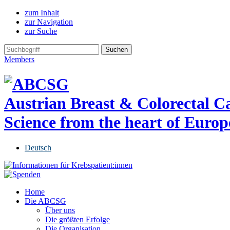
zum Inhalt
zur Navigation
zur Suche
Members
Austrian Breast & Colorectal 
Science from the heart of Europ
Deutsch
Home
Die ABCSG
Über uns
Die größten Erfolge
Die Organisation