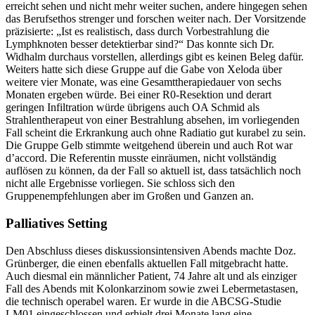
erreicht sehen und nicht mehr weiter suchen, andere hingegen sehen
das Berufsethos strenger und forschen weiter nach. Der Vorsitzende
präzisierte: „Ist es realistisch, dass durch Vorbestrahlung die
Lymphknoten besser detektierbar sind?“ Das konnte sich Dr.
Widhalm durchaus vorstellen, allerdings gibt es keinen Beleg dafür.
Weiters hatte sich diese Gruppe auf die Gabe von Xeloda über
weitere vier Monate, was eine Gesamttherapiedauer von sechs
Monaten ergeben würde. Bei einer R0-Resektion und derart
geringen Infiltration würde übrigens auch OA Schmid als
Strahlentherapeut von einer Bestrahlung absehen, im vorliegenden
Fall scheint die Erkrankung auch ohne Radiatio gut kurabel zu sein.
Die Gruppe Gelb stimmte weitgehend überein und auch Rot war
d’accord. Die Referentin musste einräumen, nicht vollständig
auflösen zu können, da der Fall so aktuell ist, dass tatsächlich noch
nicht alle Ergebnisse vorliegen. Sie schloss sich den
Gruppenempfehlungen aber im Großen und Ganzen an.
Palliatives Setting
Den Abschluss dieses diskussionsintensiven Abends machte Doz.
Grünberger, die einen ebenfalls aktuellen Fall mitgebracht hatte.
Auch diesmal ein männlicher Patient, 74 Jahre alt und als einziger
Fall des Abends mit Kolonkarzinom sowie zwei Lebermetastasen,
die technisch operabel waren. Er wurde in die ABCSG-Studie
LM01 eingeschlossen und erhielt drei Monate lang eine