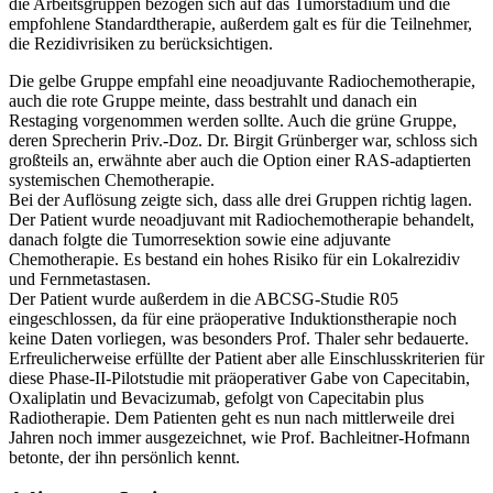
die Arbeitsgruppen bezogen sich auf das Tumorstadium und die
empfohlene Standardtherapie, außerdem galt es für die Teilnehmer,
die Rezidivrisiken zu berücksichtigen.
Die gelbe Gruppe empfahl eine neoadjuvante Radiochemotherapie,
auch die rote Gruppe meinte, dass bestrahlt und danach ein
Restaging vorgenommen werden sollte. Auch die grüne Gruppe,
deren Sprecherin Priv.-Doz. Dr. Birgit Grünberger war, schloss sich
großteils an, erwähnte aber auch die Option einer RAS-adaptierten
systemischen Chemotherapie.
Bei der Auflösung zeigte sich, dass alle drei Gruppen richtig lagen.
Der Patient wurde neoadjuvant mit Radiochemotherapie behandelt,
danach folgte die Tumorresektion sowie eine adjuvante
Chemotherapie. Es bestand ein hohes Risiko für ein Lokalrezidiv
und Fernmetastasen.
Der Patient wurde außerdem in die ABCSG-Studie R05
eingeschlossen, da für eine präoperative Induktionstherapie noch
keine Daten vorliegen, was besonders Prof. Thaler sehr bedauerte.
Erfreulicherweise erfüllte der Patient aber alle Einschlusskriterien für
diese Phase-II-Pilotstudie mit präoperativer Gabe von Capecitabin,
Oxaliplatin und Bevacizumab, gefolgt von Capecitabin plus
Radiotherapie. Dem Patienten geht es nun nach mittlerweile drei
Jahren noch immer ausgezeichnet, wie Prof. Bachleitner-Hofmann
betonte, der ihn persönlich kennt.