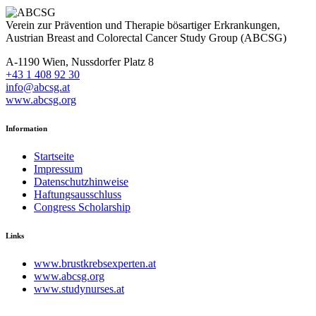
Verein zur Prävention und Therapie bösartiger Erkrankungen,
Austrian Breast and Colorectal Cancer Study Group (ABCSG)
A-1190 Wien, Nussdorfer Platz 8
+43 1 408 92 30
info@abcsg.at
www.abcsg.org
Information
Startseite
Impressum
Datenschutzhinweise
Haftungsausschluss
Congress Scholarship
Links
www.brustkrebsexperten.at
www.abcsg.org
www.studynurses.at