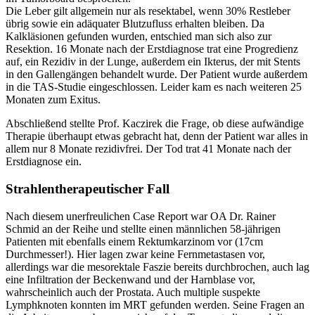
Die Leber gilt allgemein nur als resektabel, wenn 30% Restleber
übrig sowie ein adäquater Blutzufluss erhalten bleiben. Da
Kalkläsionen gefunden wurden, entschied man sich also zur
Resektion. 16 Monate nach der Erstdiagnose trat eine Progredienz
auf, ein Rezidiv in der Lunge, außerdem ein Ikterus, der mit Stents
in den Gallengängen behandelt wurde. Der Patient wurde außerdem
in die TAS-Studie eingeschlossen. Leider kam es nach weiteren 25
Monaten zum Exitus.
Abschließend stellte Prof. Kaczirek die Frage, ob diese aufwändige
Therapie überhaupt etwas gebracht hat, denn der Patient war alles in
allem nur 8 Monate rezidivfrei. Der Tod trat 41 Monate nach der
Erstdiagnose ein.
Strahlentherapeutischer Fall
Nach diesem unerfreulichen Case Report war OA Dr. Rainer
Schmid an der Reihe und stellte einen männlichen 58-jährigen
Patienten mit ebenfalls einem Rektumkarzinom vor (17cm
Durchmesser!). Hier lagen zwar keine Fernmetastasen vor,
allerdings war die mesorektale Faszie bereits durchbrochen, auch lag
eine Infiltration der Beckenwand und der Harnblase vor,
wahrscheinlich auch der Prostata. Auch multiple suspekte
Lymphknoten konnten im MRT gefunden werden. Seine Fragen an