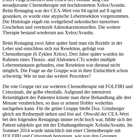
neoadjuvante Chemotherapie mit hochdosiertem Xelox/Avastin.
Beim Restaging war der CEA-Wert von 94 ng/ml auf 8 ng/ml
gesunken, es wurde eine atypische Leberresektion vorgenommen.
Die Histologie ergab ein weitgehend nekrotisches tumoröses
Geschehen und vereinzelt Adenokarzinomzellen. Die weitere
Therapie bestand wiederum aus Xelox/Avastin.
Beim Restaging zwei Jahre später fand man ein Rezidiv in der
Leber und entschloss sich zur Resektion, gefolgt von
Chemotherapie (6 Zyklen Xelox). Drei Jahre später wurden im
Rahmen eines Thorax- und Abdomen-CTs wieder multiple
Lebermetastasen gefunden, eine Resektion war diesmal nicht
möglich. Die Frage an die Gruppe war in ihrer Einfachheit schon
schwierig: Wie ist nun das weitere Procedere?
Die rote Gruppe riet zur weiteren Chemotherapie mit FOLFIRI und
Cetuximab, die gelbe ebenfalls. Aufgrund der intensiven
Reisetätigkeit des Patienten könnte man diese Behandlung alle drei
Monate verabreichen, so dass er seinem Hobby weiterhin
nachgehen kann. Für die grüne Gruppe bleibt Doz. Grünberger
gleich am Rednerpult stehen und löst auf. Obwohl der CEA-Wert
bei den folgenden Restagings immer recht hoch war, fühlte sich der
Patient subjektiv gut mit der Erhaltungstherapie Xeloda/Avastin. Im
Sommer 2014 wurde tatsächlich mit einer Chemotherapie mit
FOLFIRI und Cetuximab begonnen, wie von den Gruppen