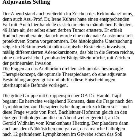
Adjuvantes Setting
Der Abend stand auch weiterhin im Zeichen des Rektumkarzinoms,
denn auch Ass.-Prof. Dr. Irene Kührer hatte einen entsprechenden
Fall mit. Auch hier handelte es sich um einen männlichen Patienten,
49 Jahre alt, der selbst einen derben Tumor ertastete. Er erhielt
Radiochemotherapie, danach wurde eine coloanale Anastomose mit
protektivem Stoma vorgenommen. Die histologische Untersuchung
zeigte im Rektumresektat mikroskopische Reste eines invasiven,
mäßig differenzierten Adenokarzinoms, das bis in die Serosa reichte,
ohne nachweisliche Lymph-oder Blutgefäßeinbrüche, mit Zeichen
der perineuralen Invasion.
Die Fragen an das Auditorium drehten sich um das bevorzugte
Therapiekonzept, die optimale Therapiedauer, ob eine adjuvante
Bestrahlung angezeigt ist und ob für diese Entscheidungen
überhaupt alle Befunde vorliegen.
Die grüne Gruppe mit Gruppensprecher OA Dr. Harald Trapl
begann: Es herrschte weitgehend Konsens, dass die Frage nach den
Lymphknoten zur Therapieentscheidung noch zu klären sei – und
diese Frage wurde von Prof. Bachleitner-Hofmann gleich an den
einzigen Pathologen an diesem Abend weiter gereicht, an Dr.
Gerold Widhalm vom Krankenhaus Hietzing. Der plauderte dann
auch aus dem Nähkästchen und gab an, dass manche Patholgen
nach 12 gefundenen Lymphknoten im Gewebe schon das Soll