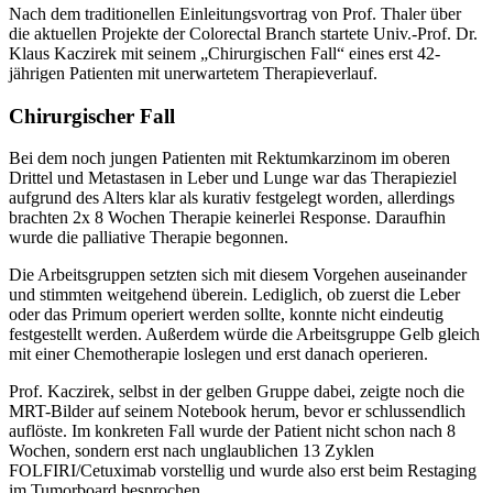
Nach dem traditionellen Einleitungsvortrag von Prof. Thaler über
die aktuellen Projekte der Colorectal Branch startete Univ.-Prof. Dr.
Klaus Kaczirek mit seinem „Chirurgischen Fall“ eines erst 42-
jährigen Patienten mit unerwartetem Therapieverlauf.
Chirurgischer Fall
Bei dem noch jungen Patienten mit Rektumkarzinom im oberen
Drittel und Metastasen in Leber und Lunge war das Therapieziel
aufgrund des Alters klar als kurativ festgelegt worden, allerdings
brachten 2x 8 Wochen Therapie keinerlei Response. Daraufhin
wurde die palliative Therapie begonnen.
Die Arbeitsgruppen setzten sich mit diesem Vorgehen auseinander
und stimmten weitgehend überein. Lediglich, ob zuerst die Leber
oder das Primum operiert werden sollte, konnte nicht eindeutig
festgestellt werden. Außerdem würde die Arbeitsgruppe Gelb gleich
mit einer Chemotherapie loslegen und erst danach operieren.
Prof. Kaczirek, selbst in der gelben Gruppe dabei, zeigte noch die
MRT-Bilder auf seinem Notebook herum, bevor er schlussendlich
auflöste. Im konkreten Fall wurde der Patient nicht schon nach 8
Wochen, sondern erst nach unglaublichen 13 Zyklen
FOLFIRI/Cetuximab vorstellig und wurde also erst beim Restaging
im Tumorboard besprochen.