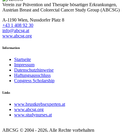
Verein zur Prävention und Therapie bösartiger Erkrankungen,
Austrian Breast and Colorectal Cancer Study Group (ABCSG)
A-1190 Wien, Nussdorfer Platz 8
+43 1 408 92 30
info@abcsg.at
www.abcsg.org
Information
Startseite
Impressum
Datenschutzhinweise
Haftungsausschluss
Congress Scholarship
Links
www.brustkrebsexperten.at
www.abcsg.org
www.studynurses.at
ABCSG © 2004 - 2026, Alle Rechte vorbehalten