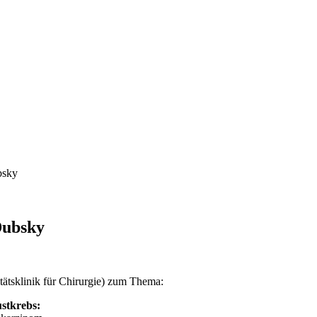
bsky
Dubsky
ätsklinik für Chirurgie) zum Thema:
stkrebs: