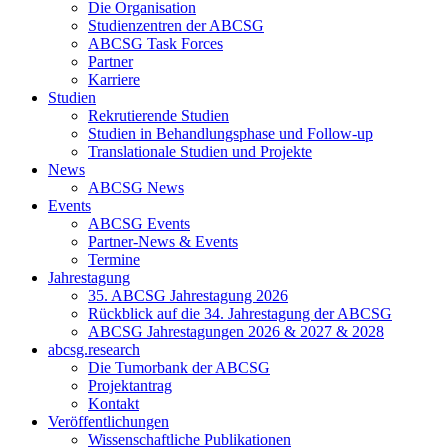
Die Organisation
Studienzentren der ABCSG
ABCSG Task Forces
Partner
Karriere
Studien
Rekrutierende Studien
Studien in Behandlungsphase und Follow-up
Translationale Studien und Projekte
News
ABCSG News
Events
ABCSG Events
Partner-News & Events
Termine
Jahrestagung
35. ABCSG Jahrestagung 2026
Rückblick auf die 34. Jahrestagung der ABCSG
ABCSG Jahrestagungen 2026 & 2027 & 2028
abcsg.research
Die Tumorbank der ABCSG
Projektantrag
Kontakt
Veröffentlichungen
Wissenschaftliche Publikationen