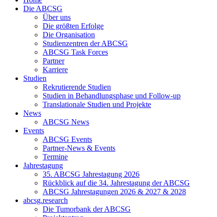
Die ABCSG
Über uns
Die größten Erfolge
Die Organisation
Studienzentren der ABCSG
ABCSG Task Forces
Partner
Karriere
Studien
Rekrutierende Studien
Studien in Behandlungsphase und Follow-up
Translationale Studien und Projekte
News
ABCSG News
Events
ABCSG Events
Partner-News & Events
Termine
Jahrestagung
35. ABCSG Jahrestagung 2026
Rückblick auf die 34. Jahrestagung der ABCSG
ABCSG Jahrestagungen 2026 & 2027 & 2028
abcsg.research
Die Tumorbank der ABCSG