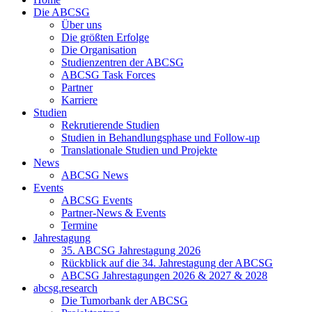
Die ABCSG
Über uns
Die größten Erfolge
Die Organisation
Studienzentren der ABCSG
ABCSG Task Forces
Partner
Karriere
Studien
Rekrutierende Studien
Studien in Behandlungsphase und Follow-up
Translationale Studien und Projekte
News
ABCSG News
Events
ABCSG Events
Partner-News & Events
Termine
Jahrestagung
35. ABCSG Jahrestagung 2026
Rückblick auf die 34. Jahrestagung der ABCSG
ABCSG Jahrestagungen 2026 & 2027 & 2028
abcsg.research
Die Tumorbank der ABCSG