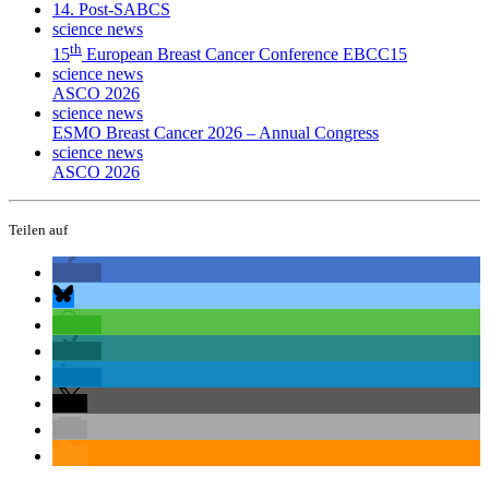
14. Post-SABCS
science news
th
15
European Breast Cancer Conference EBCC15
science news
ASCO 2026
science news
ESMO Breast Cancer 2026 – Annual Congress
science news
ASCO 2026
Teilen auf