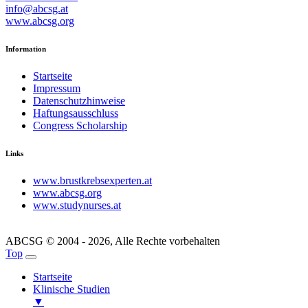
info@abcsg.at
www.abcsg.org
Information
Startseite
Impressum
Datenschutzhinweise
Haftungsausschluss
Congress Scholarship
Links
www.brustkrebsexperten.at
www.abcsg.org
www.studynurses.at
ABCSG © 2004 - 2026, Alle Rechte vorbehalten
Top
Startseite
Klinische Studien
▼