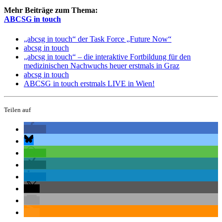
Mehr Beiträge zum Thema:
ABCSG in touch
„abcsg in touch“ der Task Force „Future Now“
abcsg in touch
„abcsg in touch“ – die interaktive Fortbildung für den
medizinischen Nachwuchs heuer erstmals in Graz
abcsg in touch
ABCSG in touch erstmals LIVE in Wien!
Teilen auf