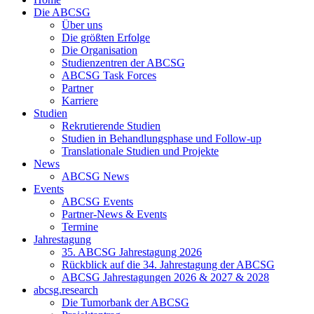
Die ABCSG
Über uns
Die größten Erfolge
Die Organisation
Studienzentren der ABCSG
ABCSG Task Forces
Partner
Karriere
Studien
Rekrutierende Studien
Studien in Behandlungsphase und Follow-up
Translationale Studien und Projekte
News
ABCSG News
Events
ABCSG Events
Partner-News & Events
Termine
Jahrestagung
35. ABCSG Jahrestagung 2026
Rückblick auf die 34. Jahrestagung der ABCSG
ABCSG Jahrestagungen 2026 & 2027 & 2028
abcsg.research
Die Tumorbank der ABCSG