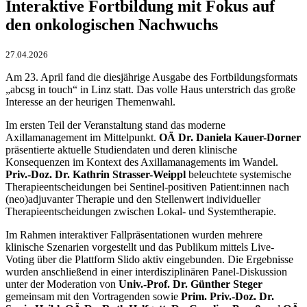
Interaktive Fortbildung mit Fokus auf
den onkologischen Nachwuchs
27.04.2026
Am 23. April fand die diesjährige Ausgabe des Fortbildungsformats
„abcsg in touch“ in Linz statt. Das volle Haus unterstrich das große
Interesse an der heurigen Themenwahl.
Im ersten Teil der Veranstaltung stand das moderne
Axillamanagement im Mittelpunkt.
OÄ Dr. Daniela Kauer-Dorner
präsentierte aktuelle Studiendaten und deren klinische
Konsequenzen im Kontext des Axillamanagements im Wandel.
Priv.-Doz. Dr. Kathrin Strasser-Weippl
beleuchtete systemische
Therapieentscheidungen bei Sentinel-positiven Patient:innen nach
(neo)adjuvanter Therapie und den Stellenwert individueller
Therapieentscheidungen zwischen Lokal- und Systemtherapie.
Im Rahmen interaktiver Fallpräsentationen wurden mehrere
klinische Szenarien vorgestellt und das Publikum mittels Live-
Voting über die Plattform Slido aktiv eingebunden. Die Ergebnisse
wurden anschließend in einer interdisziplinären Panel-Diskussion
unter der Moderation von
Univ.-Prof. Dr. Günther Steger
gemeinsam mit den Vortragenden sowie
Prim. Priv.-Doz. Dr.