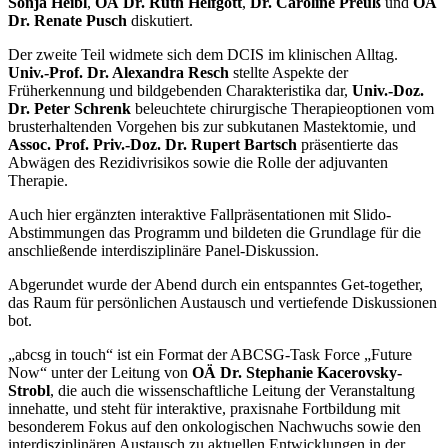
Sonja Heibl
,
OÄ Dr. Ruth Helfgott
,
Dr. Caroline Preuß
und
OÄ
Dr. Renate Pusch
diskutiert.
Der zweite Teil widmete sich dem DCIS im klinischen Alltag.
Univ.-Prof. Dr. Alexandra Resch
stellte Aspekte der
Früherkennung und bildgebenden Charakteristika dar,
Univ.-Doz.
Dr. Peter Schrenk
beleuchtete chirurgische Therapieoptionen vom
brusterhaltenden Vorgehen bis zur subkutanen Mastektomie, und
Assoc. Prof. Priv.-Doz. Dr. Rupert Bartsch
präsentierte das
Abwägen des Rezidivrisikos sowie die Rolle der adjuvanten
Therapie.
Auch hier ergänzten interaktive Fallpräsentationen mit Slido-
Abstimmungen das Programm und bildeten die Grundlage für die
anschließende interdisziplinäre Panel-Diskussion.
Abgerundet wurde der Abend durch ein entspanntes Get-together,
das Raum für persönlichen Austausch und vertiefende Diskussionen
bot.
„abcsg in touch“ ist ein Format der ABCSG-Task Force „Future
Now“ unter der Leitung von
OÄ Dr. Stephanie Kacerovsky-
Strobl
, die auch die wissenschaftliche Leitung der Veranstaltung
innehatte, und steht für interaktive, praxisnahe Fortbildung mit
besonderem Fokus auf den onkologischen Nachwuchs sowie den
interdisziplinären Austausch zu aktuellen Entwicklungen in der