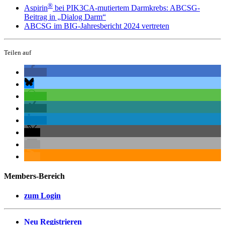
®
Aspirin
bei PIK3CA-mutiertem Darmkrebs: ABCSG-
Beitrag in „Dialog Darm“
ABCSG im BIG-Jahresbericht 2024 vertreten
Teilen auf
Members-Bereich
zum Login
Neu Registrieren