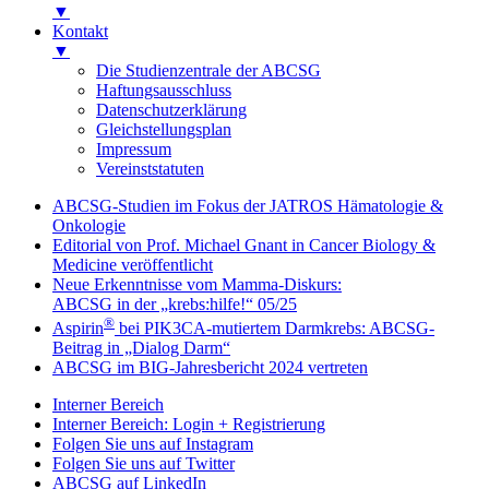
▼
Kontakt
▼
Die Studienzentrale der ABCSG
Haftungsausschluss
Datenschutzerklärung
Gleichstellungsplan
Impressum
Vereinststatuten
ABCSG-Studien im Fokus der JATROS Hämatologie &
Onkologie
Editorial von Prof. Michael Gnant in Cancer Biology &
Medicine veröffentlicht
Neue Erkenntnisse vom Mamma-Diskurs:
ABCSG in der „krebs:hilfe!“ 05/25
®
Aspirin
bei PIK3CA-mutiertem Darmkrebs: ABCSG-
Beitrag in „Dialog Darm“
ABCSG im BIG-Jahresbericht 2024 vertreten
Interner Bereich
Interner Bereich: Login + Registrierung
Folgen Sie uns auf Instagram
Folgen Sie uns auf Twitter
ABCSG auf LinkedIn