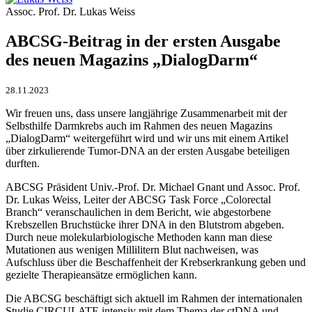
Assoc. Prof. Dr. Lukas Weiss
ABCSG-Beitrag in der ersten Ausgabe
des neuen Magazins „DialogDarm“
28.11.2023
Wir freuen uns, dass unsere langjährige Zusammenarbeit mit der
Selbsthilfe Darmkrebs auch im Rahmen des neuen Magazins
„DialogDarm“ weitergeführt wird und wir uns mit einem Artikel
über zirkulierende Tumor-DNA an der ersten Ausgabe beteiligen
durften.
ABCSG Präsident Univ.-Prof. Dr. Michael Gnant und Assoc. Prof.
Dr. Lukas Weiss, Leiter der ABCSG Task Force „Colorectal
Branch“ veranschaulichen in dem Bericht, wie abgestorbene
Krebszellen Bruchstücke ihrer DNA in den Blutstrom abgeben.
Durch neue molekularbiologische Methoden kann man diese
Mutationen aus wenigen Millilitern Blut nachweisen, was
Aufschluss über die Beschaffenheit der Krebserkrankung geben und
gezielte Therapieansätze ermöglichen kann.
Die ABCSG beschäftigt sich aktuell im Rahmen der internationalen
Studie CIRCULATE intensiv mit dem Thema der ctDNA und