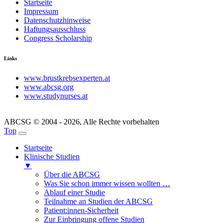
Startseite
Impressum
Datenschutzhinweise
Haftungsausschluss
Congress Scholarship
Links
www.brustkrebsexperten.at
www.abcsg.org
www.studynurses.at
ABCSG © 2004 - 2026, Alle Rechte vorbehalten
Top
Startseite
Klinische Studien
▼
Über die ABCSG
Was Sie schon immer wissen wollten …
Ablauf einer Studie
Teilnahme an Studien der ABCSG
Patient:innen-Sicherheit
Zur Einbringung offene Studien