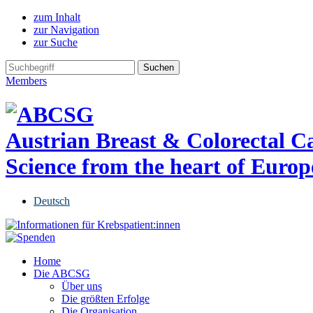
zum Inhalt
zur Navigation
zur Suche
Members
Austrian Breast & Colorectal 
Science from the heart of Europ
Deutsch
Home
Die ABCSG
Über uns
Die größten Erfolge
Die Organisation