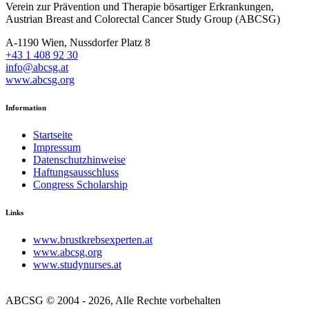
Verein zur Prävention und Therapie bösartiger Erkrankungen,
Austrian Breast and Colorectal Cancer Study Group (ABCSG)
A-1190 Wien, Nussdorfer Platz 8
+43 1 408 92 30
info@abcsg.at
www.abcsg.org
Information
Startseite
Impressum
Datenschutzhinweise
Haftungsausschluss
Congress Scholarship
Links
www.brustkrebsexperten.at
www.abcsg.org
www.studynurses.at
ABCSG © 2004 - 2026, Alle Rechte vorbehalten