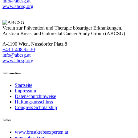
info@abcsg.at
www.abcsg.org
Verein zur Prävention und Therapie bösartiger Erkrankungen,
Austrian Breast and Colorectal Cancer Study Group (ABCSG)
A-1190 Wien, Nussdorfer Platz 8
+43 1 408 92 30
info@abcsg.at
www.abcsg.org
Information
Startseite
Impressum
Datenschutzhinweise
Haftungsausschluss
Congress Scholarship
Links
www.brustkrebsexperten.at
www.abcsg.org