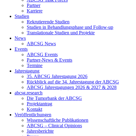
Partner
Karriere
Studien
Rekrutierende Studien
Studien in Behandlungsphase und Follow-up
Translationale Studien und Projekte
News
ABCSG News
Events
ABCSG Events
Partner-News & Events
Termine
Jahrestagung
35. ABCSG Jahrestagung 2026
Rückblick auf die 34. Jahrestagung der ABCSG
ABCSG Jahrestagungen 2026 & 2027 & 2028
abcsg.research
Die Tumorbank der ABCSG
Projektantrag
Kontakt
Veröffentlichungen
Wissenschaftliche Publikationen
ABCSG – Clinical Opinions
Jahresberichte