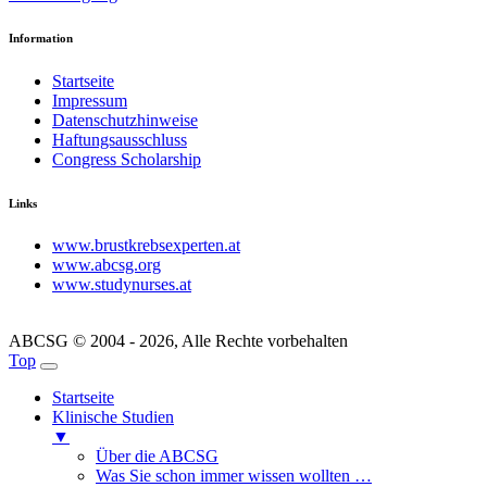
Information
Startseite
Impressum
Datenschutzhinweise
Haftungsausschluss
Congress Scholarship
Links
www.brustkrebsexperten.at
www.abcsg.org
www.studynurses.at
ABCSG © 2004 - 2026, Alle Rechte vorbehalten
Top
Startseite
Klinische Studien
▼
Über die ABCSG
Was Sie schon immer wissen wollten …