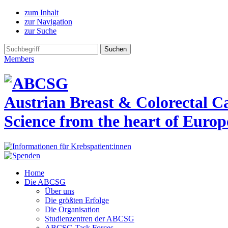
zum Inhalt
zur Navigation
zur Suche
Members
Austrian Breast & Colorectal 
Science from the heart of Europ
Home
Die ABCSG
Über uns
Die größten Erfolge
Die Organisation
Studienzentren der ABCSG
ABCSG Task Forces