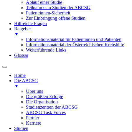
Ablauf einer Studie
Teilnahme an Studien der ABCSG
Patient:innen-Sicherheit
Zur Einbringung offene Studien
Hilfreiche Fragen
Ratgeber
▼
Informationsmaterial für Patientinnen und Patienten
Informationsmaterial der Österreichischen Krebshilfe
Weiterführende Links
Glossar
Home
Die ABCSG
▼
Über uns
Die größten Erfolge
Die Organisation
Studienzentren der ABCSG
ABCSG Task Forces
Partner
Karriere
Studien