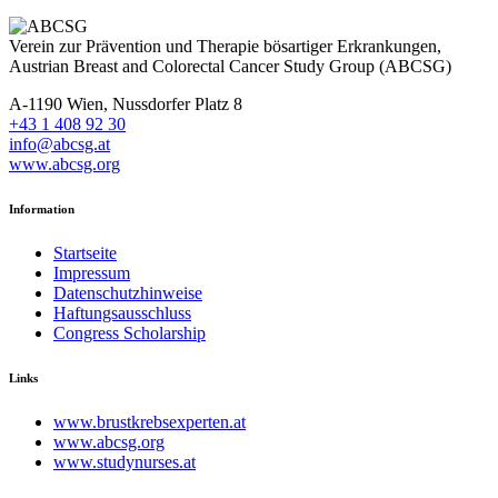
Verein zur Prävention und Therapie bösartiger Erkrankungen,
Austrian Breast and Colorectal Cancer Study Group (ABCSG)
A-1190 Wien, Nussdorfer Platz 8
+43 1 408 92 30
info@abcsg.at
www.abcsg.org
Information
Startseite
Impressum
Datenschutzhinweise
Haftungsausschluss
Congress Scholarship
Links
www.brustkrebsexperten.at
www.abcsg.org
www.studynurses.at