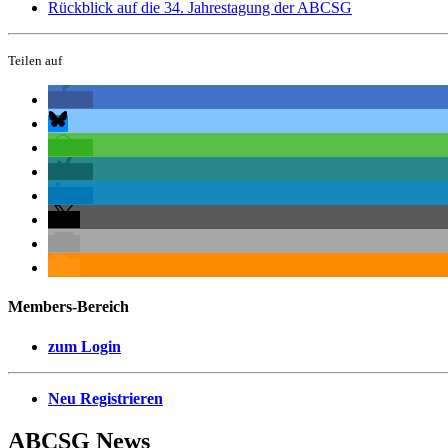
Rückblick auf die 34. Jahrestagung der ABCSG
Teilen auf
Members-Bereich
zum Login
Neu Registrieren
ABCSG
News