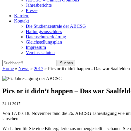
Jahresberichte
Presse
Karriere
Kontakt
Die Studienzentrale der ABCSG
Haftungsausschluss
Datenschutzerklärung
Gleichstellungsplan
Impressum
Vereinststatuten
Home
»
News
»
2017
» Pics or it didn't happen - Das war Saalfelden
Pics or it didn’t happen – Das war Saalfel
24.11.2017
Von 17. bis 18. November fand die 26. ABCSG-Jahrestagung wie imme
lauschen.
Wir haben für Sie eine Bildergalerie zusammengestellt – schauen Sie r