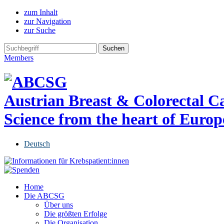
zum Inhalt
zur Navigation
zur Suche
Members
Austrian Breast & Colorectal 
Science from the heart of Europ
Deutsch
Home
Die ABCSG
Über uns
Die größten Erfolge
Die Organisation